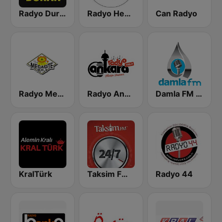
Radyo Durak
Radyo Hevi 107.8
Can Radyo
Radyo Megasite 101.1 FM
Radyo Ankara
Damla FM 87.5
KralTürk
Taksim FM - Oyun Havasi
Radyo 44