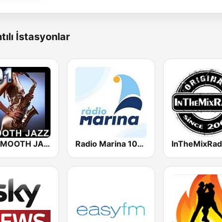
tılı İstasyonlar
101 SMOOTH JAZZ
Radio Marina 100.3
InTheMixRad