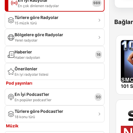
En İyi Radyolar
989
En çok dinlenen radyolar
Türlere göre Radyolar
Bağlan
15 müzik türü
Bölgelere göre Radyolar
Yerel radyolar
Haberler
16
Haber radyoları
Önerilenler
En iyi radyolar listesi
Pod yayınları
En İyi Podcast'ler
50
En popüler podcast'ler
Türlere göre Podcast'ler
18 konu türü
Müzik