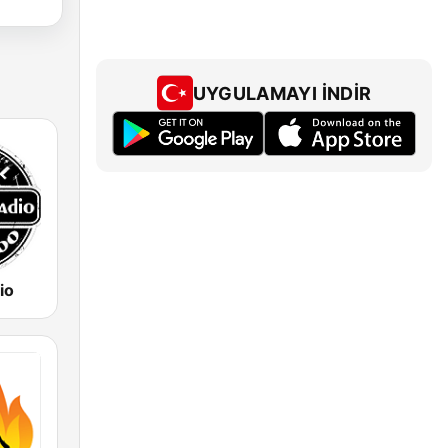
UYGULAMAYI İNDIR
io