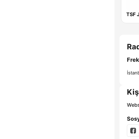
TSF 
Rad
Frek
İstan
Kiş
Webs
Sosy