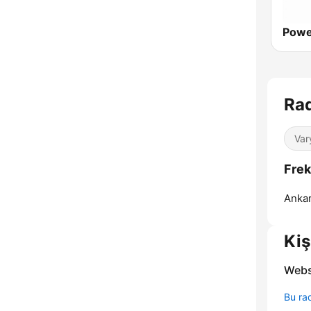
Rad
Var
Frek
Ankar
Kiş
Webs
Bu rad