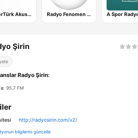
PowerTürk Akustik
Radyo Fenomen Rap
A Spor Rady
yo Şirin
yete
anslar Radyo Şirin:
a:
95.7 FM
iler
itesi
http://radyosirin.com/v2/
yonun bilgilerini güncelle