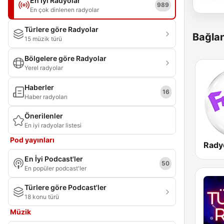
En İyi Radyolar
989
En çok dinlenen radyolar
Türlere göre Radyolar
Bağlan
15 müzik türü
Bölgelere göre Radyolar
Yerel radyolar
Haberler
16
Haber radyoları
Önerilenler
En iyi radyolar listesi
Pod yayınları
En İyi Podcast'ler
50
En popüler podcast'ler
Türlere göre Podcast'ler
18 konu türü
Müzik