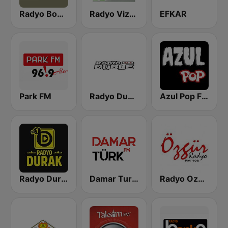
Radyo Boombox
Radyo Vizyon 93.0 FM
EFKAR
Park FM
Radyo Duble
Azul Pop FM (Los 40 Hits)
Radyo Durak
Damar Turk FM
Radyo Ozgur FM