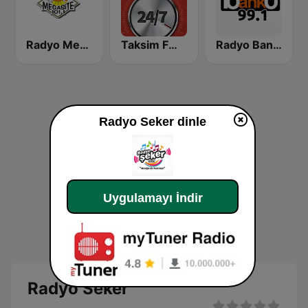
Radyo Megasite 101.1 FM
Taksim FM - Oyun Havasi
Radyo Banko
Radyo Seker dinle
Uygulamayı İndir
Radyo Seker