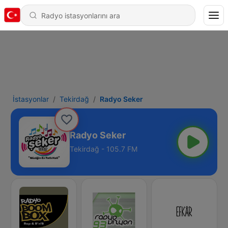
İstasyonlar
Tekirdağ
Radyo Seker
Radyo Seker
Tekirdağ - 105.7 FM