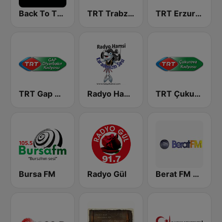
Back To The 80's Radio
TRT Trabzon Radyosu
TRT Erzurum Radyosu
TRT Gap Diyarbakir Radyosu
Radyo Hamsi
TRT Çukurova Radyosu
Bursa FM
Radyo Gül
Berat FM 87.8