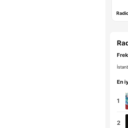
Radi
Ra
Frek
İstan
En iy
1
2