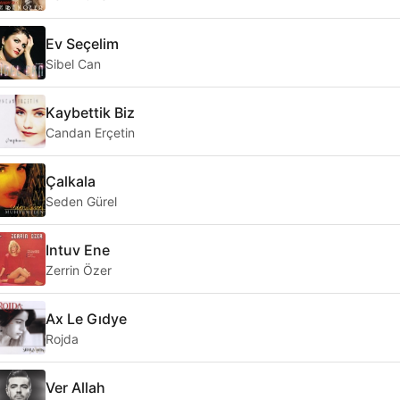
Ev Seçelim
Sibel Can
Kaybettik Biz
Candan Erçetin
Çalkala
Seden Gürel
Intuv Ene
Zerrin Özer
Ax Le Gıdye
Rojda
Ver Allah