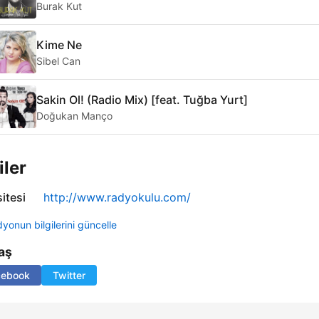
Burak Kut
Kime Ne
Sibel Can
Sakin Ol! (Radio Mix) [feat. Tuğba Yurt]
Doğukan Manço
iler
itesi
http://www.radyokulu.com/
yonun bilgilerini güncelle
aş
cebook
Twitter