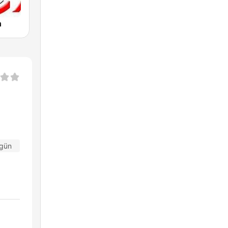
n
 gün