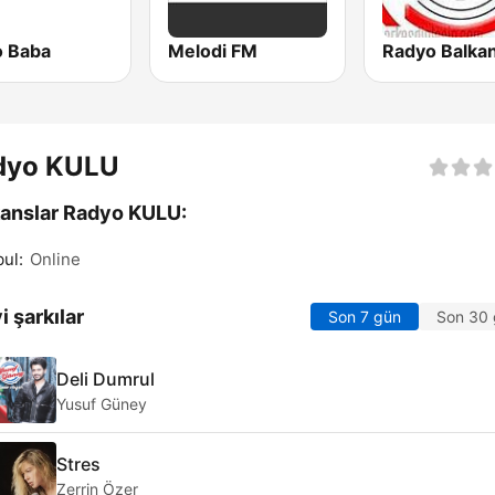
o Baba
Melodi FM
Radyo Balka
dyo KULU
anslar Radyo KULU:
bul:
Online
i şarkılar
Son 7 gün
Son 30
Deli Dumrul
Yusuf Güney
Stres
Zerrin Özer