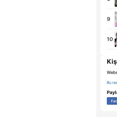
9
10
Kiş
Webs
Bu rad
Payl
Fa