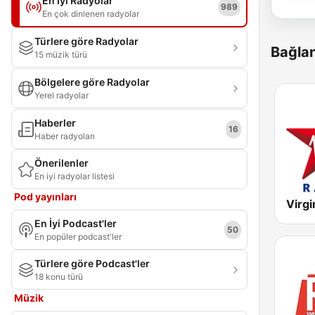
En İyi Radyolar
989
En çok dinlenen radyolar
Türlere göre Radyolar
Bağlan
15 müzik türü
Bölgelere göre Radyolar
Yerel radyolar
Haberler
16
Haber radyoları
Önerilenler
En iyi radyolar listesi
Pod yayınları
Virgi
En İyi Podcast'ler
50
En popüler podcast'ler
Türlere göre Podcast'ler
18 konu türü
Müzik