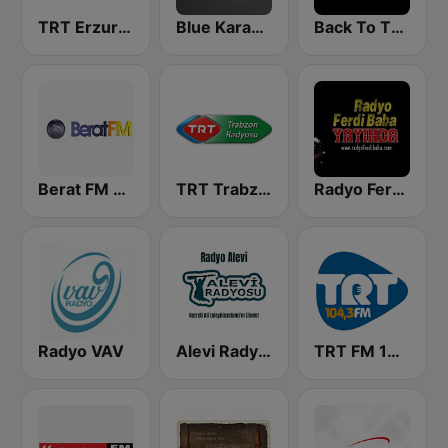
TRT Erzurum Radyosu
Blue Karadeniz Radyo
Back To The 80's Radio
Berat FM 87.8
TRT Trabzon Radyosu
Radyo Ferdibaba
Radyo VAV
Alevi Radyosu
TRT FM 104.3