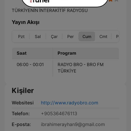
TÜRKİYENİN İNTERAKİTİF RADYOSU
Yayın Akışı
Pzt
Sal
Çar
Per
Cum
Cmt
Paz
Saat
Program
06:00 - 00:01
RADYO BRO - BRO FM
TÜRKİYE
Kişiler
Websitesi
http://www.radyobro.com
Telefon:
+905364676113
E-posta:
ibrahimerayhan9@gmail.com