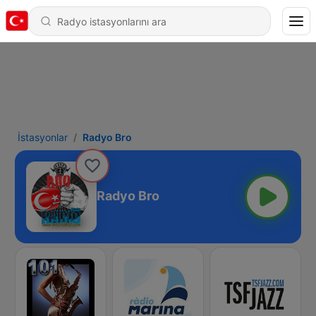
İstasyonlar
Radyo Bro
Radyo Bro