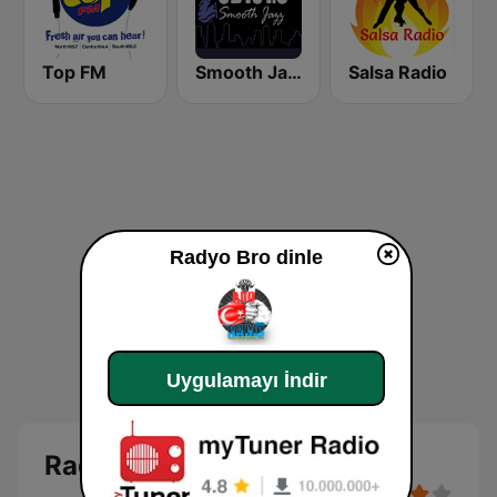
Top FM
Smooth Jazz CD 101.9 FM
Salsa Radio
Radyo Bro dinle
Uygulamayı İndir
Radyo Bro