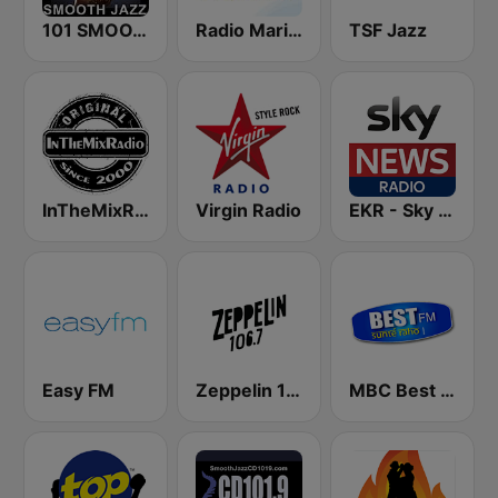
101 SMOOTH JAZZ
Radio Marina 100.3
TSF Jazz
InTheMixRadio
Virgin Radio
EKR - Sky News Radio
Easy FM
Zeppelin 106.7 FM
MBC Best FM