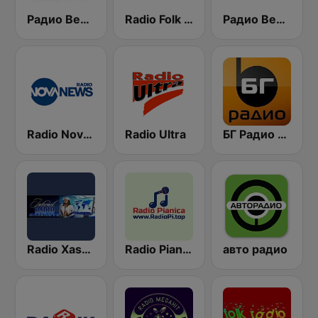
Радио Веселина 99.1 FM
Radio Folk Bg
Радио Вероника 96.7 (Radio Veronika)
Radio Nova News
Radio Ultra
БГ Радио 91.9 ( BG Radio )
Radio Xaschove (Хъшове)
Radio Pianica / Радио Пияника
авто радио