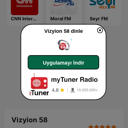
CNN International
Moral FM
Seyr FM
Vizyion 58 dinle
Uygulamayı İndir
Vizyion 58