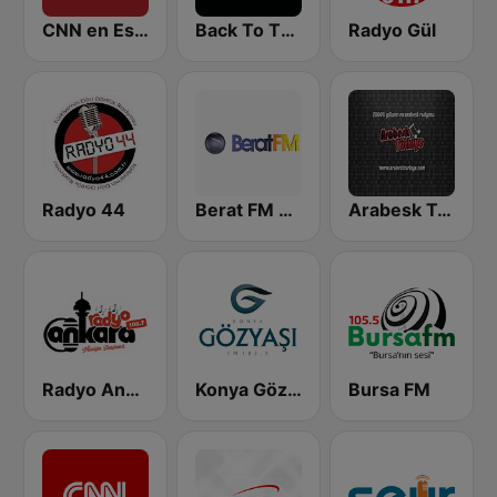
CNN en Español
Back To The 80's Radio
Radyo Gül
Radyo 44
Berat FM 87.8
Arabesk Turkiye
Radyo Ankara
Konya Gözyaþý FM
Bursa FM