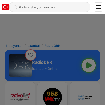
İstasyonlar
İstanbul
RadioDRK
RadioDRK
İstanbul - Online