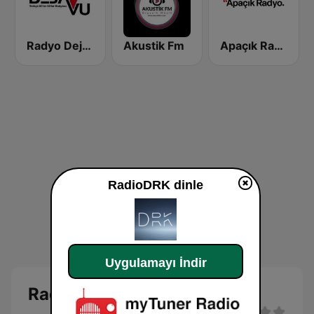
Radyo Dejavu
Akustik Fm
Apaçık Radyo
RadioDRK dinle
Uygulamayı İndir
RadioDRK