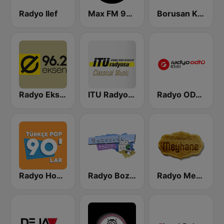
Radyo Ilef
Max FM 95.8
Borusan Klasik
Radyo Eksen
ITU Radyosu Klasik
Radyo ODTU
Radyo Home 90' lar
Radyo Bozcaada
Radyo Meyhane