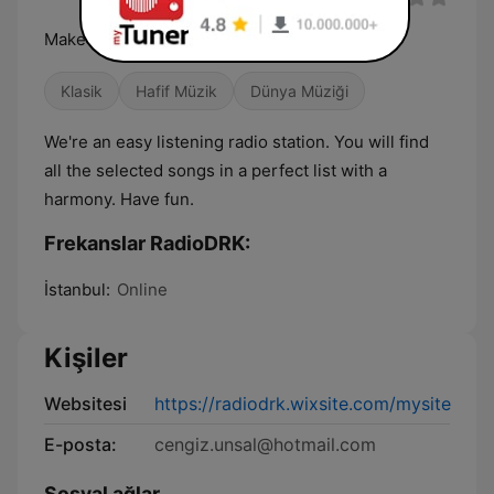
Make you feel good
Klasik
Hafif Müzik
Dünya Müziği
We're an easy listening radio station. You will find
all the selected songs in a perfect list with a
harmony. Have fun.
Frekanslar RadioDRK:
İstanbul:
Online
Kişiler
Websitesi
https://radiodrk.wixsite.com/mysite
E-posta:
cengiz.unsal@hotmail.com
Sosyal ağlar