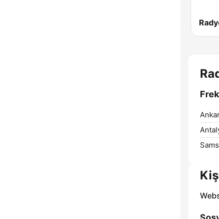
Ra
Frek
Ankar
Antal
Sams
Kiş
Webs
Sosy