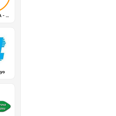
Radyo EXTRA - Türkçe Müziğin Kalbi
dyo