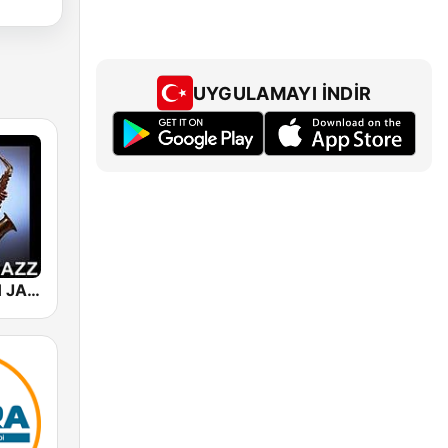
UYGULAMAYI İNDIR
101 SMOOTH JAZZ