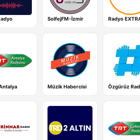
Radyo
SolfejFM-İzmir
Antalya
Müzik Habercisi
Özgürüz Ra