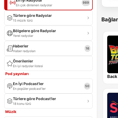
En İyi Radyolar
989
En çok dinlenen radyolar
Türlere göre Radyolar
Bağlan
15 müzik türü
Bölgelere göre Radyolar
Yerel radyolar
Haberler
16
Haber radyoları
Önerilenler
En iyi radyolar listesi
Pod yayınları
En İyi Podcast'ler
50
En popüler podcast'ler
Türlere göre Podcast'ler
18 konu türü
Müzik