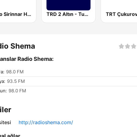
Radyo Sirinnar Haber
TRD 2 Altın - Turk Radyo Dunyasi (Turkish World Radio)
dio Shema
anslar Radio Shema:
a:
98.0 FM
ya:
93.5 FM
un:
98.0 FM
iler
itesi
http://radioshema.com/
al ağlar