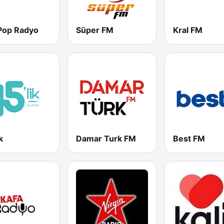
 Pop Radyo
Süper FM
Kral FM
k
Damar Turk FM
Best FM