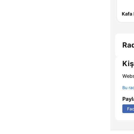
Kafa
Ra
Kiş
Webs
Bu rad
Payl
Fa