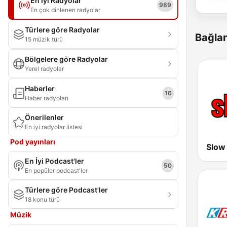
En İyi Radyolar
989
En çok dinlenen radyolar
Türlere göre Radyolar
Bağlan
15 müzik türü
Bölgelere göre Radyolar
Yerel radyolar
Haberler
16
Haber radyoları
Önerilenler
En iyi radyolar listesi
Pod yayınları
Slow
En İyi Podcast'ler
50
En popüler podcast'ler
Türlere göre Podcast'ler
18 konu türü
Müzik