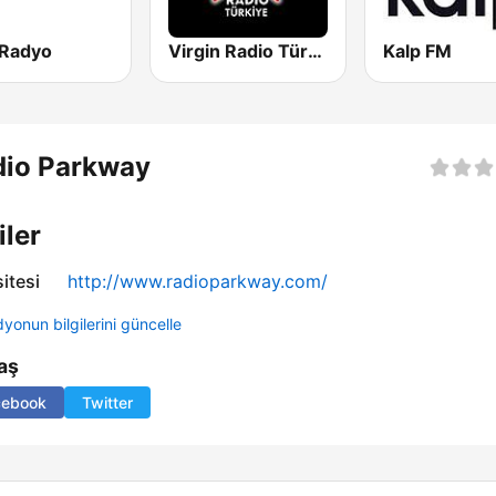
 Radyo
Virgin Radio Türkiye
Kalp FM
dio Parkway
iler
itesi
http://www.radioparkway.com/
yonun bilgilerini güncelle
aş
cebook
Twitter