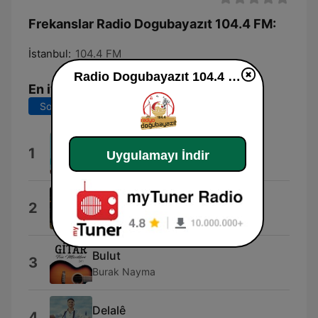
Frekanslar Radio Dogubayazıt 104.4 FM:
İstanbul:
104.4 FM
Radio Dogubayazıt 104.4 FM dinle
En iyi şarkılar
Son 7 gün
Son 30 gün
Evîna Mem
1
Uygulamayı İndir
Mem Ararat
Poşet
2
Serdar Ortaç
Bulut
3
Burak Nayma
Delalê
4