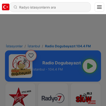
İstasyonlar
İstanbul
Radio Dogubayazıt 104.4 FM
azıt 104.4 FM
İstanbul - 104.4 FM