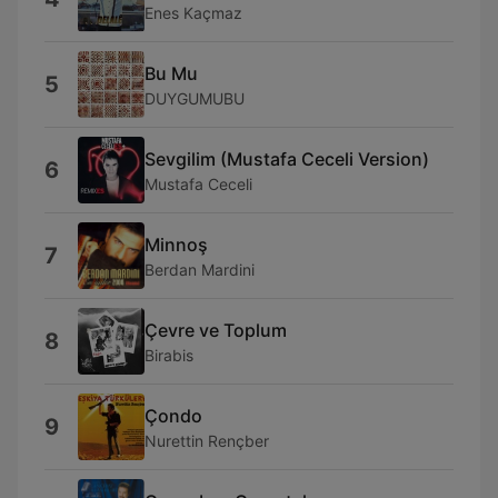
Enes Kaçmaz
Bu Mu
5
DUYGUMUBU
Sevgilim (Mustafa Ceceli Version)
6
Mustafa Ceceli
Minnoş
7
Berdan Mardini
Çevre ve Toplum
8
Birabis
Çondo
9
Nurettin Rençber