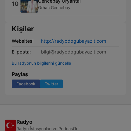
Gencebay Oryantal
10
Orhan Gencebay
Kişiler
Websitesi
http://radyodogubayazit.com
E-posta:
bilgi@radyodogubayazit.com
Bu radyonun bilgilerini güncelle
Paylaş
Facebook
Twitter
Radyo
Radyo İstasyonları ve Podcast'ler