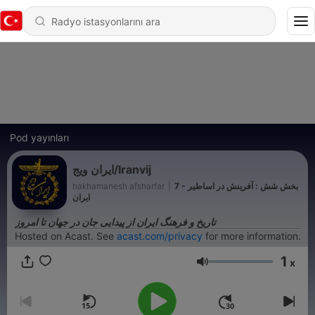
Pod yayınları
ایران ویج/Iranvij
hakhamanesh afsharfar
|
7 - بخش شش : آفرینش در اساطیر
ایران
تاریخ و فرهنگ ایران از پیدایی جان در جهان تا امروز
Hosted on Acast. See
acast.com/privacy
for more information.
1
x
Ses