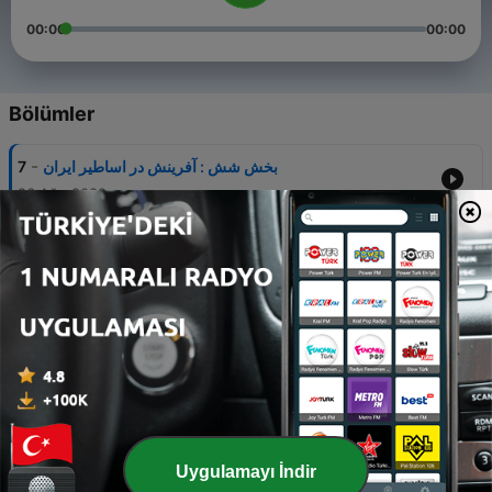
00:00
00:00
Bölümler
-
7
بخش شش : آفرینش در اساطیر ایران
26 Ağu 2022
-
6
بخش پنج : نیو-اردشیر یادگار بزرگمهر ایران
28 Tem 2022
-
5
بخش چهار : پورداوُد رستاخیز فرهنگ و زبان‌های باستان ایران
03 Tem 2022
-
4
بخش سه : ماه های باستانی ایران
27 Mayıs 2022
-
3
بخش دو : فروهر نگاره ی باستانی ایران
Uygulamayı İndir
23 Nis 2022