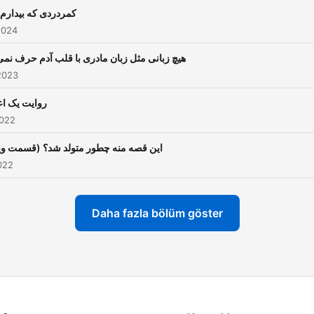
کمردردی که بیدارم 
2024
هیچ زبانی مثل زبان مادری با قلب آدم حرف نمی‌
2023
روایت یک اع
2022
این قصه منه چطور متولد شد؟ (قسمت و)
022
Daha fazla bölüm göster