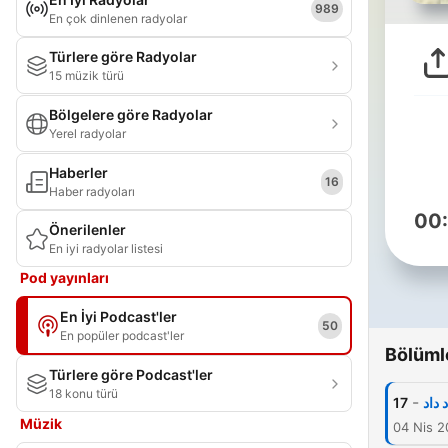
989
En çok dinlenen radyolar
Türlere göre Radyolar
15 müzik türü
Bölgelere göre Radyolar
Yerel radyolar
Haberler
16
Haber radyoları
00
Önerilenler
En iyi radyolar listesi
Pod yayınları
En İyi Podcast'ler
50
En popüler podcast'ler
Bölüml
Türlere göre Podcast'ler
18 konu türü
-
17
 داد
Müzik
04 Nis 