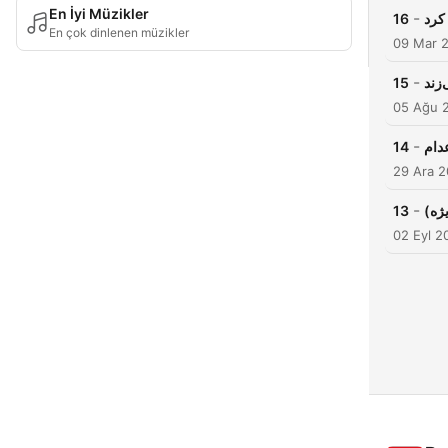
En İyi Müzikler
-
16
کرد
En çok dinlenen müzikler
09 Mar 
-
15
زند
05 Ağu 
-
14
دام
29 Ara 
-
13
یژه
02 Eyl 2