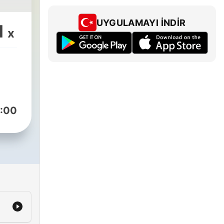
UYGULAMAYI İNDIR
1
x
:00