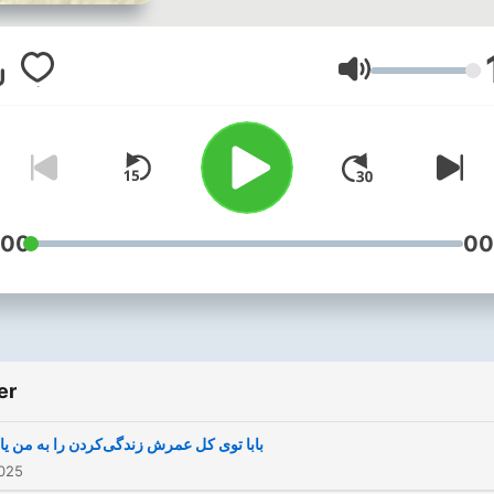
آدم‌ها دربارهٔ زندگی خودشان
نوشته‌اند. «این قصه منه» را در
وبسایت پادکست یا اپلیکیشن
Ses
پادکست محبوبتان گوش کنید.
:00
00
er
بابا توی کل عمرش زندگی‌کردن را به من یاد
2025