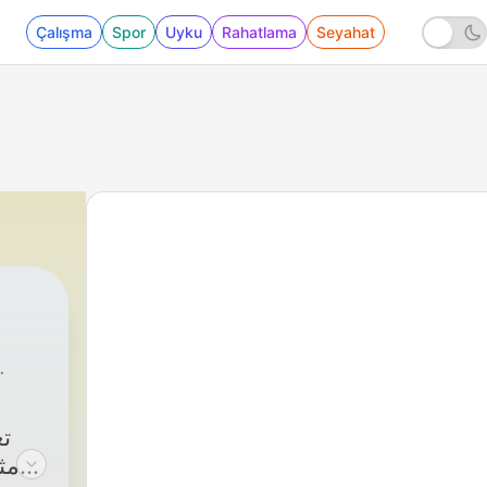
Çalışma
Spor
Uyku
Rahatlama
Seyahat
17 - بابا توی کل عمرش زندگی‌کردن را به من یاد داد
|
عباس محرابیان
ت
مث