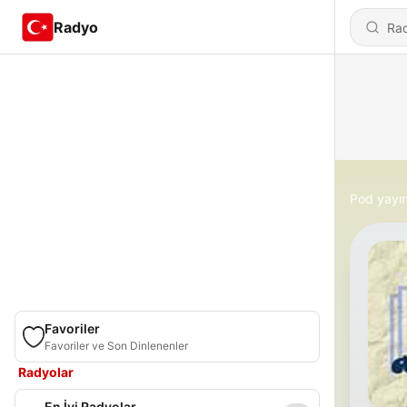
Radyo
Pod yayın
Favoriler
Favoriler ve Son Dinlenenler
Radyolar
En İyi Radyolar