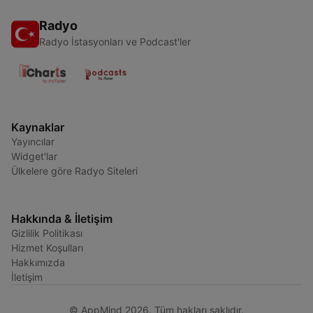
Radyo
Radyo İstasyonları ve Podcast'ler
Kaynaklar
Yayıncılar
Widget'lar
Ülkelere göre Radyo Siteleri
Hakkında & İletişim
Gizlilik Politikası
Hizmet Koşulları
Hakkımızda
İletişim
© AppMind 2026. Tüm hakları saklıdır.