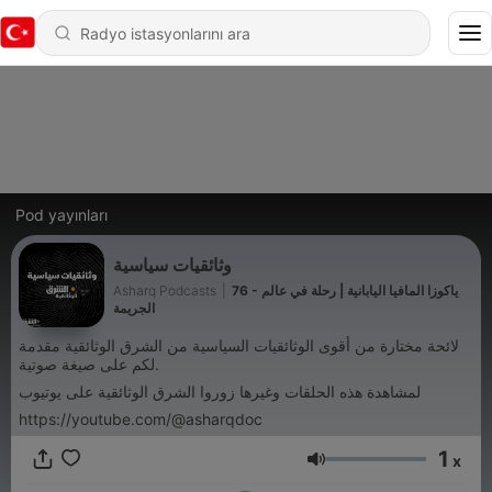
Pod yayınları
وثائقيات سياسية
Asharq Podcasts
|
76 - ياكوزا المافيا اليابانية | رحلة في عالم
الجريمة
لائحة مختارة من أقوى الوثائقيات السياسية من الشرق الوثائقية مقدمة
لكم على صيغة صوتية.
لمشاهدة هذه الحلقات وغيرها زوروا الشرق الوثائقية على يوتيوب
https://youtube.com/@asharqdoc
1
x
Ses