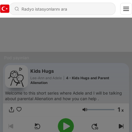
Pod yayınları
Kids Hugs
Lee-Ann and Adele
|
4 - Kids Hugs and Parent
Alienation
Welcome to this short series where Adele and I will be talking
about parental Alienation and how you can help .
1
x
Ses