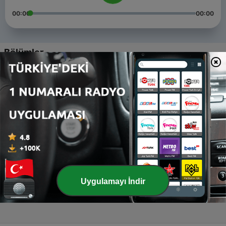
00:00
00:00
Bölümler
-
4
Kids Hugs and Parent Alienation
02 Oca 2023
-
3
Episode 3 - Final
10 Oca 2021
-
2
Episode 2 - Emotions
10 Oca 2021
-
1
Episode 1 - Body language
Uygulamayı İndir
10 Oca 2021