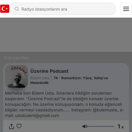
Pod yayınları
Üzerine Podcast
Bülent Usta
|
74 - Romantizm: Yüce, Vahşi ve
Melankolik
Merhaba ben Bülent Usta. Sınavlara bildiğim sorulardan
başlardım. "Üzerine Podcast"te de bildiğim konular üzerine
konuşacağım. Ne üzerine konuşuyorsam, o konuda eğlenceli
bilgiler vermeyi vaadediyorum...... instagram: @bulentusta_ e-
mail: ustabulent@gmail.com
1
x
Ses