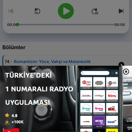
00:00
00:00
Bölümler
-
74
Romantizm: Yüce, Vahşi ve Melankolik
05 Ağu 2026
-
73
Prenses erkek sorunsalı: Şövalye beklerken
prenses çıktı.
26 Tem 2026
-
72
İstanbul’un Tarihi Pastaneleri: Baylan, İnci, Markiz,
Lebon ve Kayıp Zaman
02 Haz 2026
-
71
III. Selim’den Abdülmecit’e: Osmanlı'da Barok
Sanatı