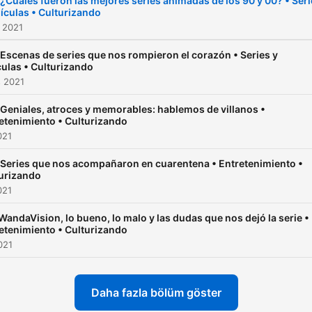
 ¿Cuáles fueron las mejores series animadas de los 90 y 00? • Ser
lículas • Culturizando
teléfono para opinar, elogia
 2021
sobre todo, para juzgar ser
desde el humilde punto de
 Escenas de series que nos rompieron el corazón • Series y
culas • Culturizando
vista de dos fanáticos
s 2021
técnicamente inexpertos p
 Geniales, atroces y memorables: hablemos de villanos •
muy intensos, mientras se
etenimiento • Culturizando
toman un café o un vino
021
(según como los esté trat
 Series que nos acompañaron en cuarentena • Entretenimiento •
la vida) en la comodidad d
urizando
021
sus casas, y así traerles c
semana este podcast
WandaVision, lo bueno, lo malo y las dudas que nos dejó la serie •
etenimiento • Culturizando
“telefónico”.
021
Sinopsis Podcasters: ¿Qui
Daha fazla bölüm göster
son?