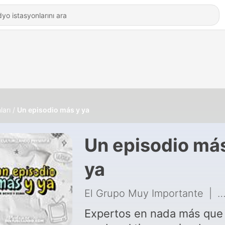
ları
Un episodio más y ya
Un episodio má
ya
El Grupo Muy Importante
|
6
Expertos en nada más que