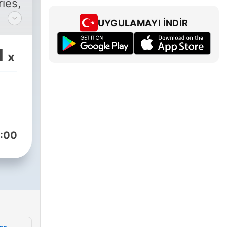
ies,
UYGULAMAYI İNDIR
 por
1
x
os
 así
s
:00
os
dos
 por