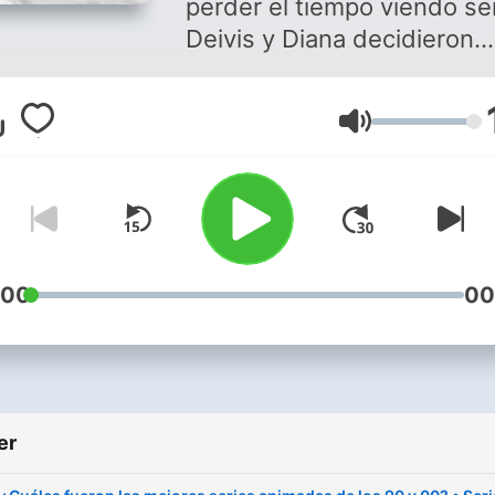
perder el tiempo viendo ser
Deivis y Diana decidieron
cambiar las tardes de café
un estudio de grabación (o
Ses
mejor dicho… por micrófon
en la salas de sus casas), y
compartir con el mundo su
conversaciones nada
trascendentales sobre
aquellas series que han
:00
00
marcado un antes y un
después en sus vidas.
Con personalidades y gust
er
muuuuuy distintos, estos 
amigos decidieron llamarse