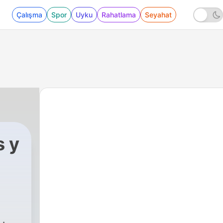
Çalışma
Spor
Uyku
Rahatlama
Seyahat
s y
 - E6 • ¿Cuáles fueron las mejores series anima