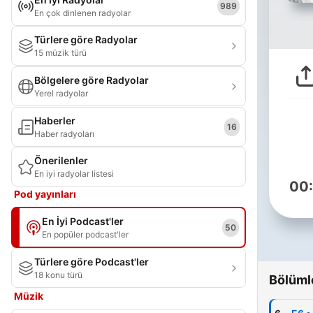
989
En çok dinlenen radyolar
Türlere göre Radyolar
15 müzik türü
Bölgelere göre Radyolar
Yerel radyolar
Haberler
16
Haber radyoları
Önerilenler
En iyi radyolar listesi
00
Pod yayınları
En İyi Podcast'ler
50
En popüler podcast'ler
Türlere göre Podcast'ler
18 konu türü
Bölüml
Müzik