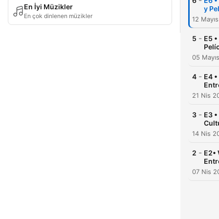
-
6
E6 •
En İyi Müzikler
y Pe
En çok dinlenen müzikler
12 Mayıs
-
5
E5 •
Pelí
05 Mayı
-
4
E4 •
Entr
21 Nis 2
-
3
E3 •
Cult
14 Nis 2
-
2
E2• 
Entr
07 Nis 2