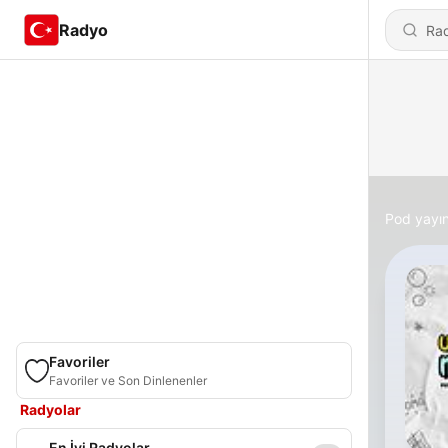
Radyo
Pod yayın
Favoriler
Favoriler ve Son Dinlenenler
Radyolar
En İyi Radyolar