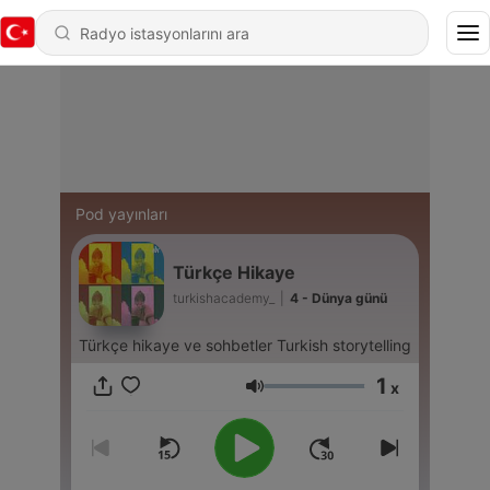
Pod yayınları
Türkçe Hikaye
turkishacademy_
|
4 - Dünya günü
Türkçe hikaye ve sohbetler Turkish storytelling
1
x
Ses