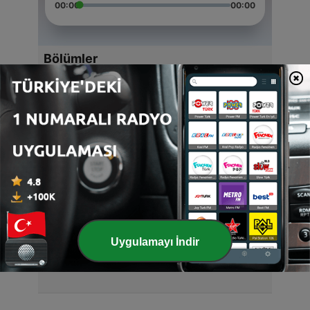
00:00
00:00
Bölümler
-
4
Dünya günü
22 Nis 2021
-
3
Çivili Tahta Hikayesi
30 Mar 2021
-
2
Dört Kelebek Hikayesi
27 Mar 2021
-
1
Turkishacademy
Uygulamayı İndir
22 Mar 2021