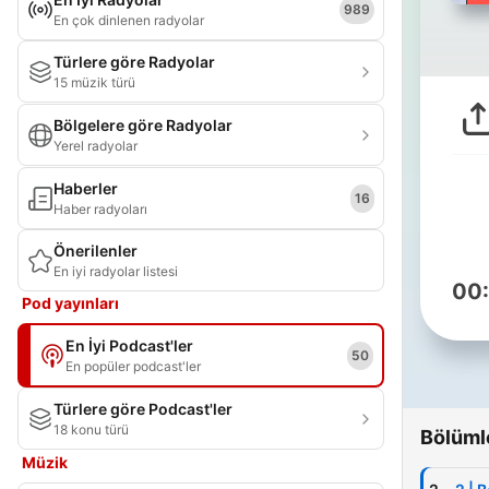
989
En çok dinlenen radyolar
Türlere göre Radyolar
15 müzik türü
Bölgelere göre Radyolar
Yerel radyolar
Haberler
16
Haber radyoları
Önerilenler
En iyi radyolar listesi
00
Pod yayınları
En İyi Podcast'ler
50
En popüler podcast'ler
Türlere göre Podcast'ler
18 konu türü
Bölüml
Müzik