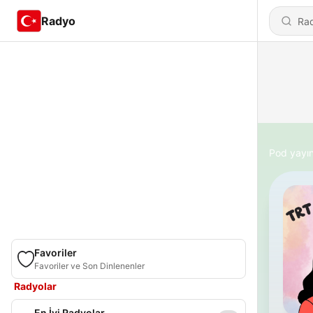
Radyo
Pod yayın
Favoriler
Favoriler ve Son Dinlenenler
Radyolar
En İyi Radyolar