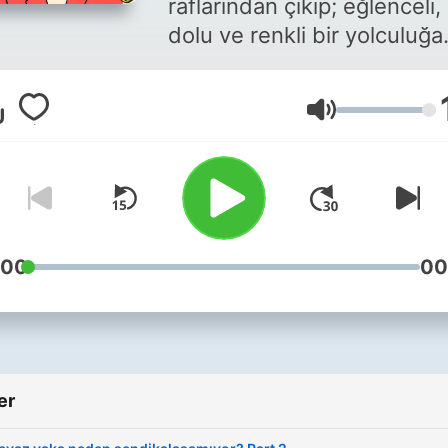
raflarından çıkıp; eğlenceli, 
dolu ve renkli bir yolculuğa
çıkmaya hazır mısınız? ✨ 🧺
Sanat sepetinizi alın ve
Ses
kulaklıklarınızı takın 🎧 🌬️
Hazırsanız başlıyoruz! 💌
Reklam ve iş birlikleri için:
trt2gibi1kadin@gmail.com 📷
Instagram:
instagram.com/trt2gibi1kad
:00
00
er