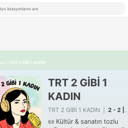
ları
TRT 2 GİBİ 1 KADIN
TRT 2 GİBİ 1
KADIN
TRT 2 GİBİ 1 KADIN
|
2 - 2 | Beyaz yaka neden sendikalaşamıyor? Part 2
📜 Kültür & sanatın tozlu