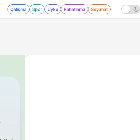
Çalışma
Spor
Uyku
Rahatlama
Seyahat