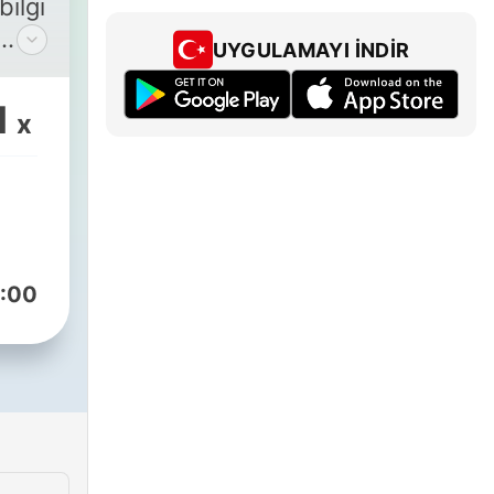
bilgi
UYGULAMAYI İNDIR
1
x
in/
:00