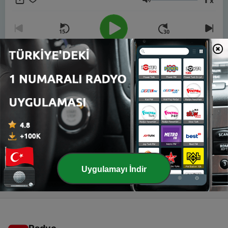
x
Ses
00:00
00:00
Bölümler
-
2
2 | Beyaz yaka neden sendikalaşamıyor? Part 2
07 Mar 2025
-
1
1 | Beyaz yaka neden sendikalaşamıyor? Part 1
28 Şub 2025
Uygulamayı İndir