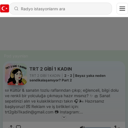
Pod yayınları
TRT 2 GİBİ 1 KADIN
TRT 2 GİBİ 1 KADIN
|
2 - 2 | Beyaz yaka neden
sendikalaşamıyor? Part 2
📜 Kültür & sanatın tozlu raflarından çıkıp; eğlenceli, bilgi dolu
ve renkli bir yolculuğa çıkmaya hazır mısınız? ✨ 🧺 Sanat
sepetinizi alın ve kulaklıklarınızı takın 🎧 🌬️ Hazırsanız
başlıyoruz! 💌 Reklam ve iş birlikleri için:
trt2gibi1kadin@gmail.com 📷 Instagram:
instagram.com/trt2gibi1kadin/
1