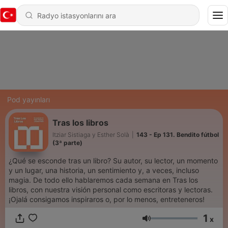
Pod yayınları
Tras los libros
Itziar Sistiaga y Esther Solà
|
143 - Ep 131. Bendito fútbol
(3ª parte)
¿Qué se esconde tras un libro? Su autor, su lector, un momento
y un lugar, una historia, un sentimiento y, a veces, incluso
magia. De todo ello hablaremos cada semana en Tras los
libros, con nuestra visión personal como escritoras y lectoras.
¡Ojalá consigamos inspiraros o, por lo menos, entreteneros!
1
x
Ses