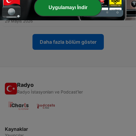
05 Haz 2026
Uygulamayı İndir
-
139
Ep 127. 5º aniversario con Karmele Jaio
29 Mayıs 2026
Daha fazla bölüm göster
Radyo
Radyo İstasyonları ve Podcast'ler
Kaynaklar
Yayıncılar