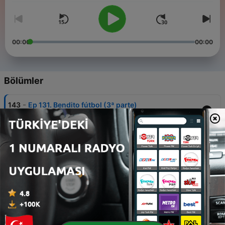
00:00
00:00
Bölümler
-
143
Ep 131. Bendito fútbol (3ª parte)
17 Tem 2026
-
142
Ep 130. Balance lector de mitad de 2026
03 Tem 2026
-
141
Ep 129. De trancazos, bigotes, gafas rosas y
Mercè Rodoreda
19 Haz 2026
-
140
Ep 128. De Natalia Ginzburg a Bret Easton Ellis,
pasando por Julio Hernández