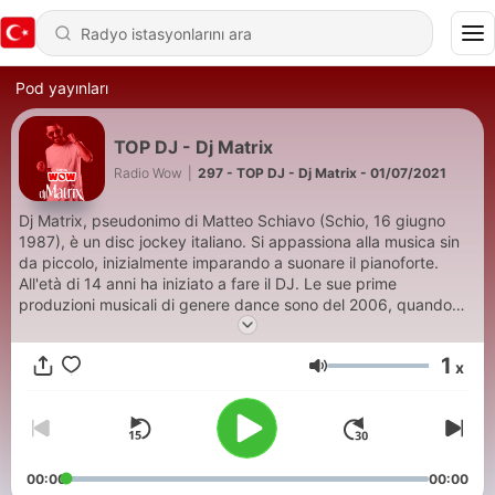
Pod yayınları
TOP DJ - Dj Matrix
Radio Wow
|
297 - TOP DJ - Dj Matrix - 01/07/2021
Dj Matrix, pseudonimo di Matteo Schiavo (Schio, 16 giugno
1987), è un disc jockey italiano. Si appassiona alla musica sin
da piccolo, inizialmente imparando a suonare il pianoforte.
All'età di 14 anni ha iniziato a fare il DJ. Le sue prime
produzioni musicali di genere dance sono del 2006, quando
sotto il nome M2 scrive il testo e produce la parte musicale di
Tu vivi nell'aria, cantato da Miani e divenuto popolare anche
1
x
all'estero grazie a molteplici remix, di cui i più importanti quelli
Ses
di Gabry Ponte e di Gigi D'Agostino. Grande popolarità online
l'ha poi raggiunta nel 2009 con il brano La tipica ragazza
italiana. In questo periodo diventa molto popolare tra i giovani
anche con altre produzione, tra cui: Penso a te, Dimmi che mi
ami ed Io con te tu con me.
00:00
00:00