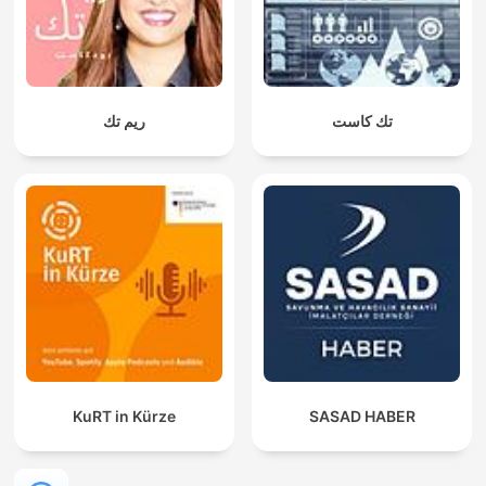
تك كاست
ريم تك
KuRT in Kürze
SASAD HABER