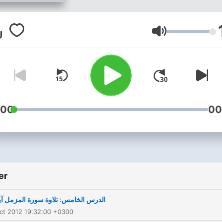
Ses
:00
00
er
الدرس الخامس: تلاوة سورة المزمل آية 
ct 2012 19:32:00 +0300