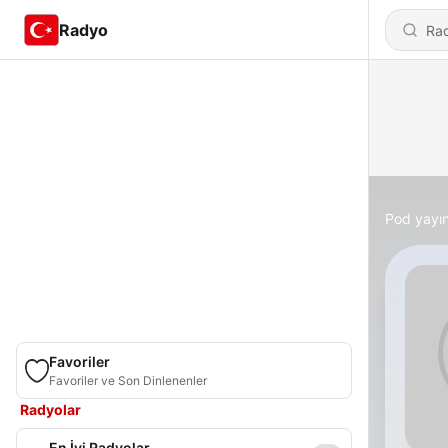
Radyo
Pod yayın
Favoriler
Favoriler ve Son Dinlenenler
Radyolar
En İyi Radyolar