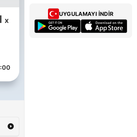
UYGULAMAYI İNDIR
1
x
:00