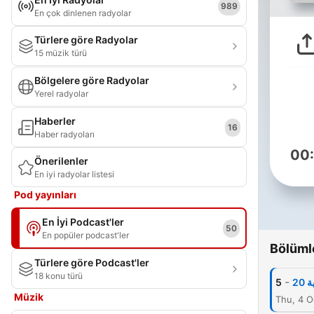
989
En çok dinlenen radyolar
Türlere göre Radyolar
15 müzik türü
Bölgelere göre Radyolar
Yerel radyolar
Haberler
16
Haber radyoları
00
Önerilenler
En iyi radyolar listesi
Pod yayınları
En İyi Podcast'ler
50
En popüler podcast'ler
Bölüml
Türlere göre Podcast'ler
18 konu türü
-
5
20
Müzik
Thu, 4 O