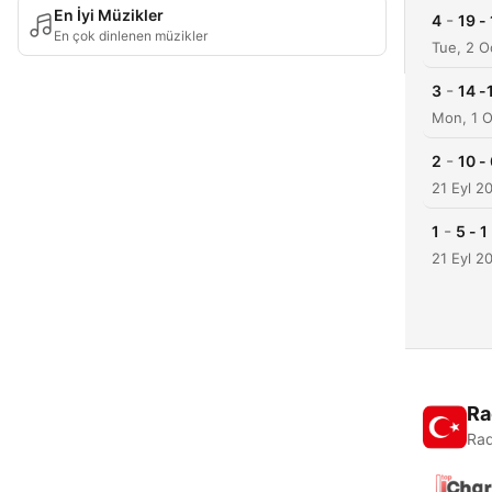
En İyi Müzikler
-
4
En çok dinlenen müzikler
Tue, 2 O
-
3
Mon, 1 O
-
2
21 Eyl 2
-
1
21 Eyl 2
Ra
Rad