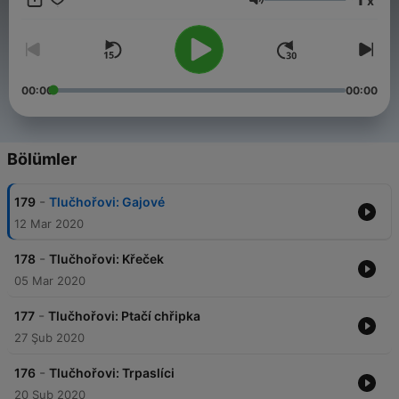
x
mujRozhlas každé pondělí vždy dalších 20 dosud nevydaných
Ses
dílů.
Všechny díly podcastu Tlučhořovi můžete pohodlně poslouchat
v mobilní aplikaci mujRozhlas pro
Android
a
iOS
nebo na webu
mujRozhlas.cz
.
00:00
00:00
Bölümler
-
179
Tlučhořovi: Gajové
12 Mar 2020
-
178
Tlučhořovi: Křeček
05 Mar 2020
-
177
Tlučhořovi: Ptačí chřipka
27 Şub 2020
-
176
Tlučhořovi: Trpaslíci
20 Şub 2020