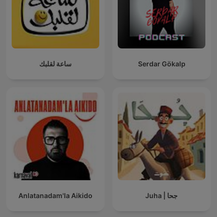
ساعة لقلبك
Serdar Gökalp
Anlatanadam'la Aikido
Juha | جحا