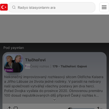
Pod yayınları
Tlučhořovi
Český rozhlas
|
179 - Tlučhořovi: Gajové
Nekonečný improvizovaný rozhlasový sitcom Oldřicha Kaisera
a Jiřího Lábuse ze života jedné rodinky. V parodii na nešvary
naší společnosti vytvářejí všechny postavy jen dva herci.
Pořad Dvojka vysílala do prosince 2020. Obnovenou premiéru
100 dosud nepublikovaných dílů připravil Český rozhlas k
sedmdesátinám Oldřicha Kaisera a 10 letům od jubilejního
1000. dílu. Do srpna 2025 navíc přibude na webu a v aplikaci
1