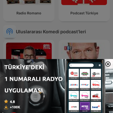
Radio Romano
Podcast Türkiye
Uluslararası Komedi podcast'leri
James O'Brien's Mystery
Les Grosses Têtes
Hour