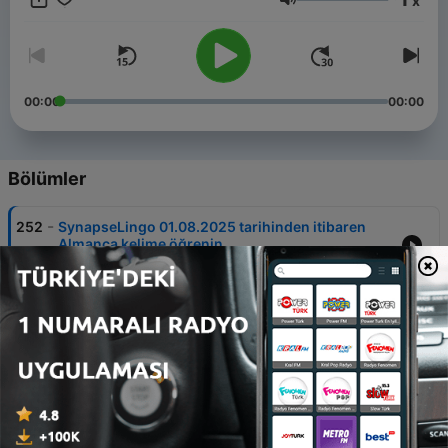
x
çıkarın. Yolda, arabada veya evde mükemmel olan
Ses
SynapseLingo, dil öğrenimini eğlenceli hale getiriyor.
00:00
00:00
Bölümler
-
252
SynapseLingo 01.08.2025 tarihinden itibaren
Almanca kelime öğrenin
01 Ağu 2025
-
251
SynapseLingo ile 2025'te Almanca Başlangıçlar
için Kolay Almanca Öğrenin
01 Ağu 2025
-
250
SynapseLingo Almanca Kelime Öğrenimi
31.07.2025
31 Tem 2025