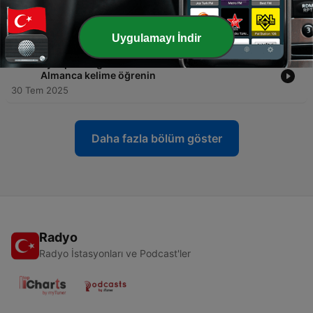
-
249
SynapseLingo ile 31.07.2025 Tarihinden İtibaren
Almancayı Kolayca Öğrenin
31 Tem 2025
Uygulamayı İndir
-
248
SynapseLingo 30.07.2025 tarihinden itibaren
Almanca kelime öğrenin
30 Tem 2025
Daha fazla bölüm göster
Radyo
Radyo İstasyonları ve Podcast'ler