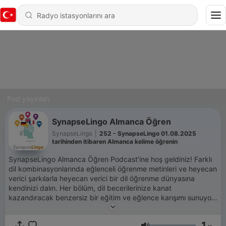
Pod yayınları
SynapseLingo Almanca Öğren
SynapseLingo
|
252 - SynapseLingo 01.08.2025
tarihinden itibaren Almanca kelime öğrenin
SynapseLingo Almanca Öğren Podcast'ine hoş geldiniz! Farklı
dil kombinasyonlarında eğlenceli öğrenme metinleri ve heyecan
verici şarkılarla heyecan verici bir dil öğrenme dünyasına
kendinizi dalın. Her bölüm, dil becerilerinize kanat
kazandıracak benzersiz bir eğitim ve eğlence karışımı sunuyor.
Dinleyin, birlikte öğrenin ve dili eğlenceli bir şekilde ustalıkla
ustalaşmanıza yardımcı olacak akılda kalıcı melodilerin tadını
1