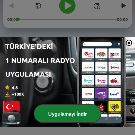
00:00
00:00
Bölümler
-
سعيدة يا نينه-الحلقة الثانية معدلة-ما فقدتة لم يكن لي -2
4
23 Eyl 2025
-
سعيدة يا نينه-الحلقة الثانية-ما فقدته لم يكن لي-2
3
01 Ağu 2025
-
سعيدة يا نينه-الحلقة الأولي-فوضي عارمة-1
2
29 Tem 2025
Uygulamayı İndir
-
Saeida-Ya-Ninuh-سعيدة يا نينه-intro
1
28 Tem 2025