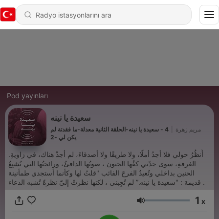
Pod yayınları
سعيدة يا نينه
مريم زهرة
|
4 - سعيدة يا نينه-الحلقة الثانية معدلة-ما فقدتة لم
يكن لي -2
.أَنظُرُ حولي فلا أجدُ أملًا، ولا طريقًا ولا أصدقاءَ، لم أجدْ هناك، في زاويةِ
الغرفةِ، سوى جدّتي كفُها الحنون ، صوتُها الدافئُ، ورائحتُها التي تُشبِعُ
الحنين بداخلي وتُعيدُ الفرحَ الفائب "قلتُ لها وكأنما أستجدي طمأنينة
قديمة : "سعيدة يا نينه.” لم تُجِبني ، لكنها نظرتْ إليّ نظرةً تُشبه الدعاء .
1
x
Ses