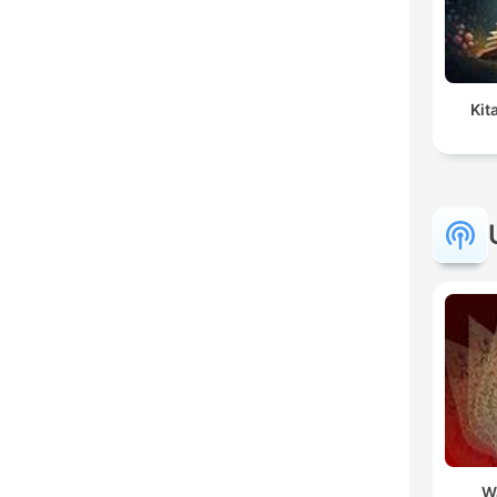
Kit
W