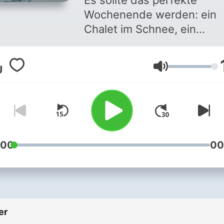
Es sollte das perfekte
Wochenende werden: ein
Chalet im Schnee, ein
Junggesellenabschied,
Freunde fürs Leben. Doch
Ses
dann ist einer tot – und der
Rest steckt ohne Verbindu
zur Außenwelt im
Schneesturm fest. Die
Medizinstudentin Bonnie 
in einer einzigen Nacht als
:00
00
Detektivin wider Willen de
Mörder entlarven. Kann sie
Netz aus Lügen und Intrig
der rich kids durchdringen
er
Wie reagiert die Gen Z auf