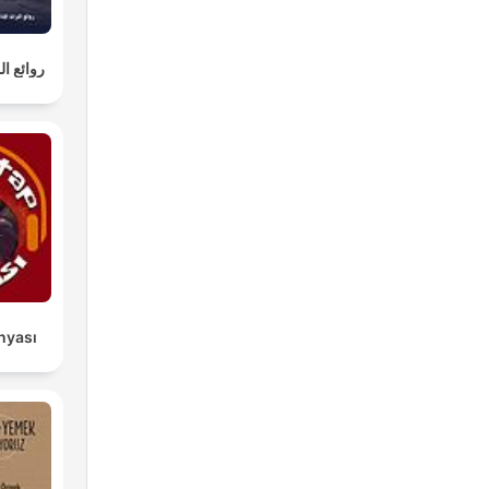
روائع ا
ünyası