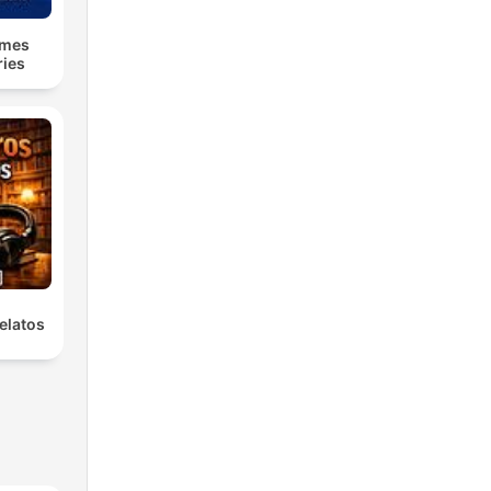
lmes
ries
elatos