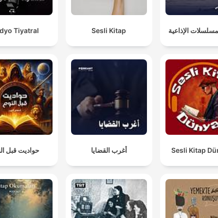
dyo Tiyatral
Sesli Kitap
لمسلسلات الإذاعية
حواديت قبل ال
أغرب القضايا
Sesli Kitap D