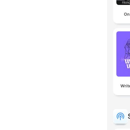
On
Writ