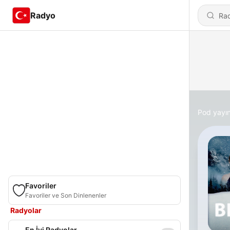
Radyo
Pod yayın
Favoriler
Favoriler ve Son Dinlenenler
Radyolar
En İyi Radyolar