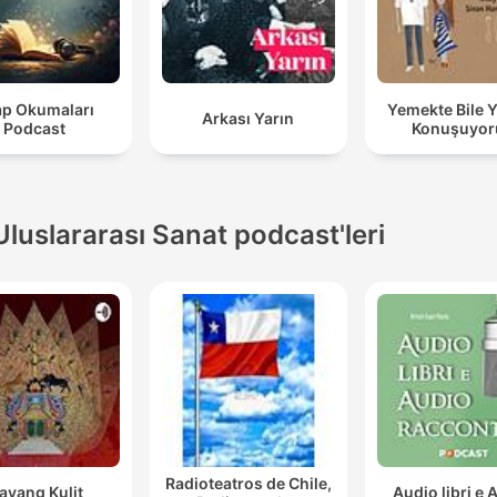
ap Okumaları
Yemekte Bile 
Arkası Yarın
Podcast
Konuşuyor
Uluslararası Sanat podcast'leri
Radioteatros de Chile,
ayang Kulit
Audio libri e 