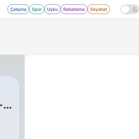
Çalışma
Spor
Uyku
Rahatlama
Seyahat
-