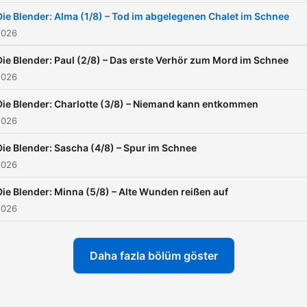
einen umgehenden Mörde
Die Blender: Alma (1/8) – Tod im abgelegenen Chalet im Schnee
Der „Whodunit“ wird zur
2026
Überlebensfrage. Denn wa
Die Blender: Paul (2/8) – Das erste Verhör zum Mord im Schnee
bringt schon Freundschaft
2026
wenn man nicht füreinande
Die Blender: Charlotte (3/8) – Niemand kann entkommen
töten würde... Eure neue
2026
Lieblingsserie in 8 Folgen
Erfolgsautor Gregor
Die Blender: Sascha (4/8) – Spur im Schnee
2026
Schmalzried - zum Mitfiebe
Locked In Crime mit myste
Die Blender: Minna (5/8) – Alte Wunden reißen auf
gruseligen Twists. Schickt
2026
eure Fragen und Meinung
an: dieblender@ard.de
Daha fazla bölüm göster