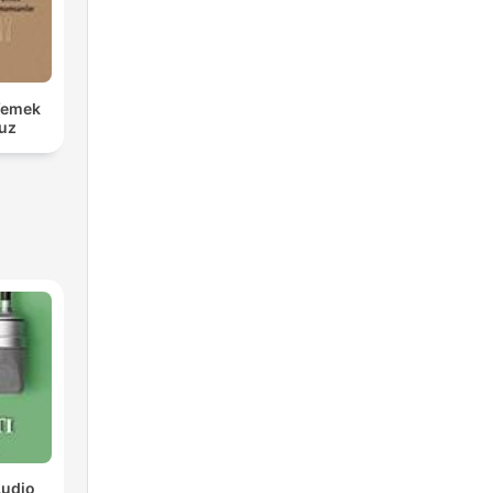
Yemek
uz
Audio