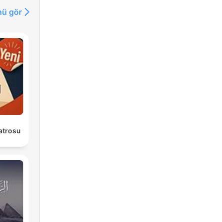
ü gör
atrosu