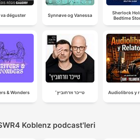
Sherlock Ho
 va déguster
Synnøve og Vanessa
Bedtime Sto
ers & Wonders
טייכר וזרחוביץ׳
Audiolibros y r
SWR4 Koblenz podcast'leri