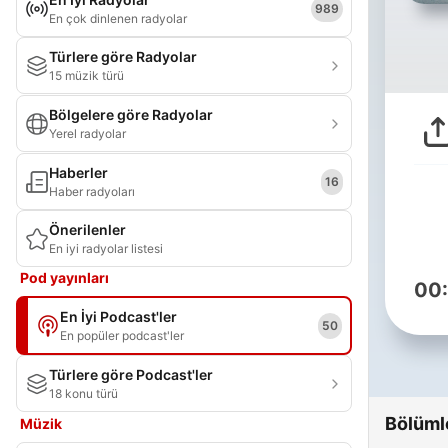
989
En çok dinlenen radyolar
Türlere göre Radyolar
15 müzik türü
Bölgelere göre Radyolar
Yerel radyolar
Haberler
16
Haber radyoları
Önerilenler
En iyi radyolar listesi
Pod yayınları
00
En İyi Podcast'ler
50
En popüler podcast'ler
Türlere göre Podcast'ler
18 konu türü
Bölüml
Müzik