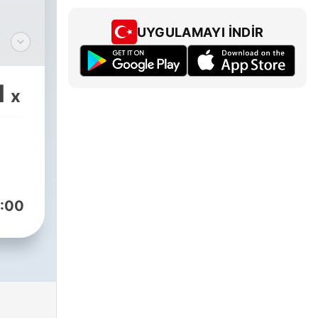
UYGULAMAYI İNDIR
1
x
ng
muss
:00
n
 das
en
?