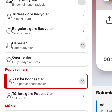
989
En çok dinlenen radyolar
Türlere göre Radyolar
15 müzik türü
Bölgelere göre Radyolar
Yerel radyolar
Haberler
16
Haber radyoları
Önerilenler
00
En iyi radyolar listesi
Pod yayınları
En İyi Podcast'ler
50
En popüler podcast'ler
Bölüml
Türlere göre Podcast'ler
18 konu türü
-
188
1 
Müzik
Tue, 9 A