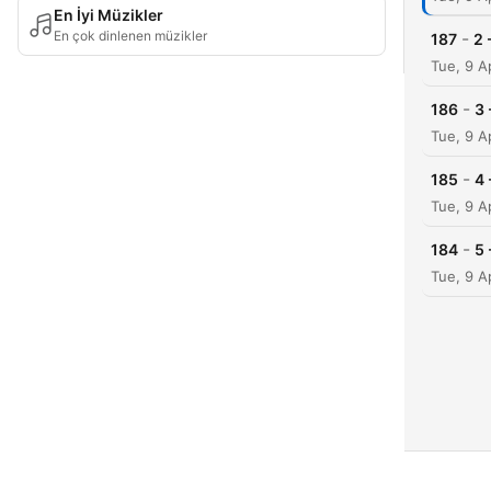
En İyi Müzikler
En çok dinlenen müzikler
-
187
2 
Tue, 9 A
-
186
3 
Tue, 9 A
-
185
4 
Tue, 9 A
-
184
5 
Tue, 9 A