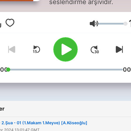
seslendirme arşividir.
Ses
:00
00
er
- 2.Şua - 01 (1.Makam 1.Meyve) [A.Köseoğlu]
pr 2024 13:01:47 GMT