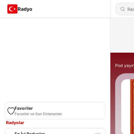
Radyo
Pod yayın
Favoriler
Favoriler ve Son Dinlenenler
Radyolar
En İyi Radyolar