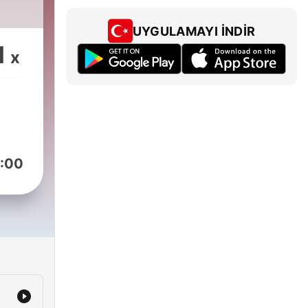
UYGULAMAYI İNDIR
1
x
:00