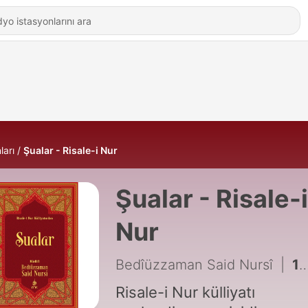
ları
Şualar - Risale-i Nur
Şualar - Risale-i
Nur
Bedîüzzaman Said Nursî
|
188 - 1 - 2.Şua - 01 (1.Makam 1.Meyve) [A.Köseoğlu]
Risale-i Nur külliyatı