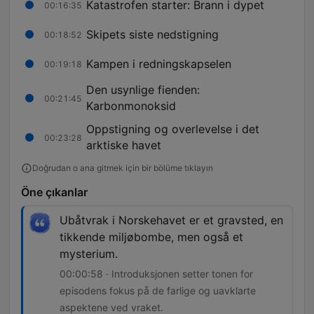
Katastrofen starter: Brann i dypet
00:16:35
Skipets siste nedstigning
00:18:52
Kampen i redningskapselen
00:19:18
Den usynlige fienden:
00:21:45
Karbonmonoksid
Oppstigning og overlevelse i det
00:23:28
arktiske havet
Doğrudan o ana gitmek için bir bölüme tıklayın
Öne çıkanlar
Ubåtvrak i Norskehavet er et gravsted, en
tikkende miljøbombe, men også et
mysterium.
00:00:58 · Introduksjonen setter tonen for
episodens fokus på de farlige og uavklarte
aspektene ved vraket.