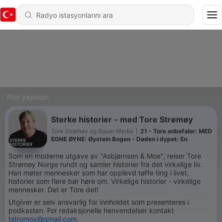
Pod yayınları
Sterke historier - med Tore Strømøy
Tore Strømøy og Bauer Media
|
21 - Tore anbefaler: MED
EGNE ØYNE: Øystein Bogen - Døden i dypet: En
tikkende bombe i Norskehavet
Som en moderne utgave av "Asbjørnsen & Moe", reiser Tore
Strømøy Norge rundt og samler historier fra det virkelige liv.
Han møter mennesker som har opplevd tøffe ting i livet,
historier som flere bør høre om. Virkelige historier - virkelige
mennesker. Det er Tore det!
Utgiver er selv ansvarlig for innholdet som presenteres i
podkasten. For redaksjonelle henvendelser kontakt
tstromoy@gmail.com
.