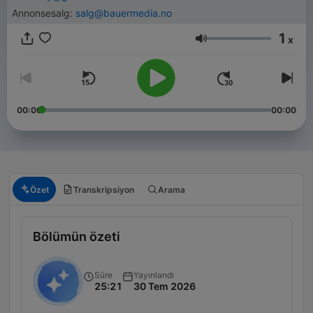
Annonsesalg:
salg@bauermedia.no
1
x
Ses
00:00
00:00
Özet
Transkripsiyon
Arama
Bölümün özeti
Süre
Yayınlandı
25:21
30 Tem 2026