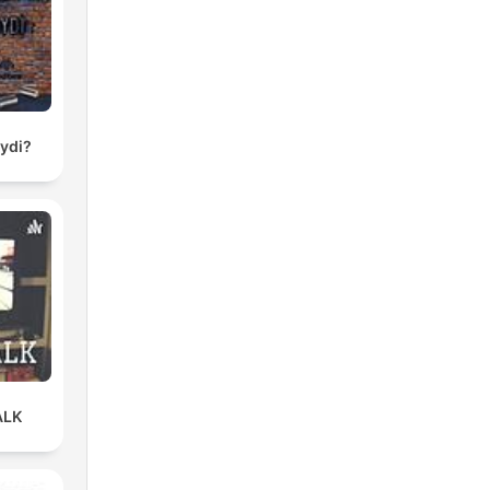
e.
eydi?
ALK