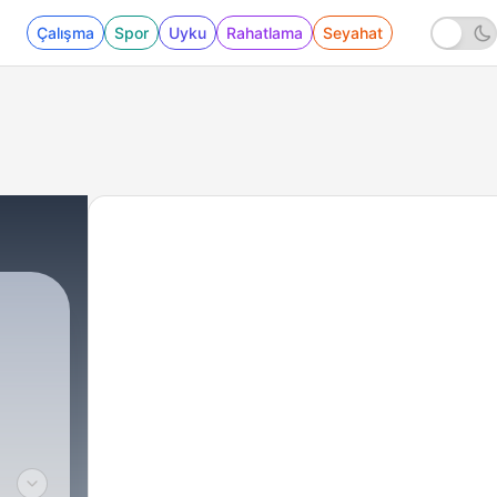
Çalışma
Spor
Uyku
Rahatlama
Seyahat