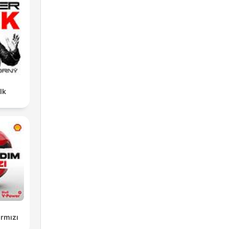
lk
rmızı