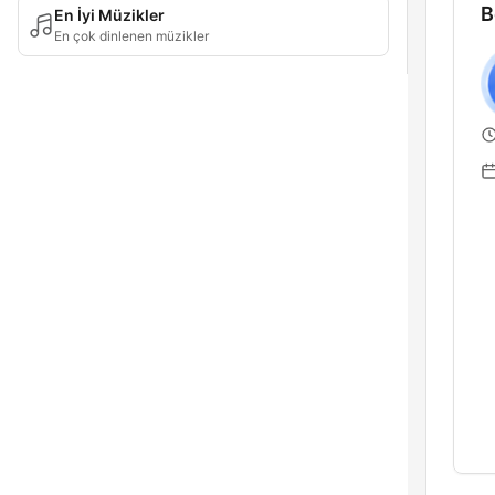
B
En İyi Müzikler
En çok dinlenen müzikler