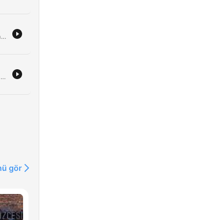
n
Programlederne diskuterer alt fra ferieplaner og forventninger rundt en kommende fødsel, til personlige anekdoter om bursdager og familieforhold. Episoden tar også for seg humoristiske lytterspørsmål om anatomi og definisjonen av svigerfamilie. Diskusjonen beveger seg videre til sportstemaer, med fokus på regler rundt hjemme- og bortedrakter i fotball, samt tekniske detaljer ved bruk av fotballstrømper.
Programlederne diskuterer ulike temaer, inkludert en oppfordring til lytterne om å sende inn bilder fra ferien og en debatt om hvem i Sportsklubben som er det beste eller verste forbildet. Episoden tar opp kontroversielle 'brandfakler' om barneidrett og kjønnsidentitet. Samtalen beveger seg videre til nostalgiske minner om å leie film på VHS og oppleve fysiske videobutikker. Programlederne reflekterer også over barndommens enkle gleder, som konglesanking og det sosiale livet i nabolaget før digitale plattformer tok over.
 at
v
ü gör
ith