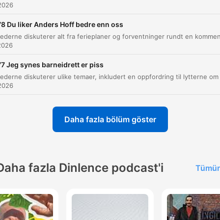
2026
penger for at hans tidligere flamme skulle kunne være samme
med en ny kjæreste.
8 Du liker Anders Hoff bedre enn oss
2026
Til Eire har både funnet og savnet dyr etter branden i
Drammen. Jeg gir gratis fjernehealing til dyrene dine.
7 Jeg synes barneidrett er piss
00:24:08 · Dette er et sitat fra en Facebook-post som blir
diskutert som et eksempel på noe ekstremt alternativt.
2026
På vei til badet møtte hun sin far, som ble vittment til
Daha fazla bölüm göster
hans datter stod klissnaken med sæd ut av munn og
nese, med hans sviger skjønn løpen etter mens han
roper «Jeg trodde ikke det faktisk skulle komme ut a
nesa!»
Daha fazla Dinlence podcast'i
Tümün
00:30:17 · The host recounts a shocking story sent in by a
listener about an unfortunate sexual mishap during a holiday w
in-laws.