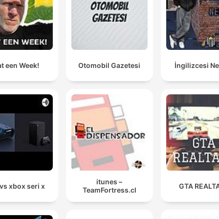
Jeg hater byråkati, og jeg hater fjernhilling. Men sist
nevnte, jeg hater det enda sterkere for meg.
00:36:37 · The host expresses their strong dislike for remote
healing as they cast a vote in the segment's nomination debat
t een Week!
Otomobil Gazetesi
İngilizcesi N
itunes –
vs xbox seri x
GTA REALT
TeamFortress.cl