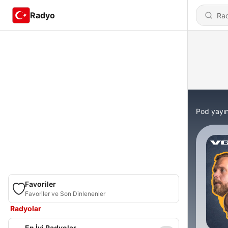
Radyo
Pod yayın
Favoriler
Favoriler ve Son Dinlenenler
Radyolar
En İyi Radyolar