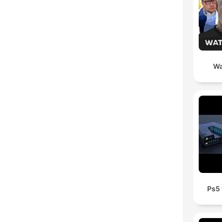
Wa
Ps5 