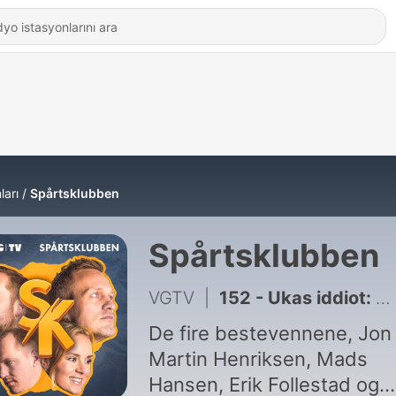
ları
Spårtsklubben
Spårtsklubben
VGTV
|
152 - Ukas iddiot: Vi kan anerkjenne f*tteskatt og 69 kroner
De fire bestevennene, Jon
Martin Henriksen, Mads
Hansen, Erik Follestad og