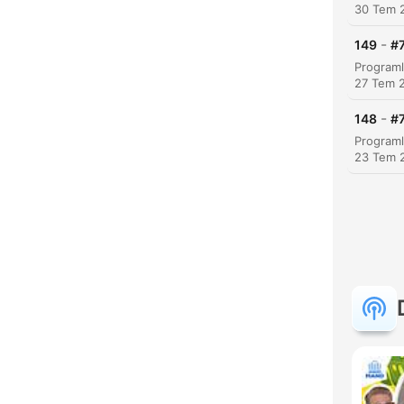
30 Tem 
-
149
#7
27 Tem 
-
148
#7
23 Tem 