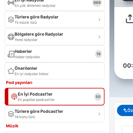
989
En çok dinlenen radyolar
Türlere göre Radyolar
15 müzik türü
Bölgelere göre Radyolar
Yerel radyolar
Haberler
16
Haber radyoları
00
Önerilenler
En iyi radyolar listesi
Pod yayınları
En İyi Podcast'ler
50
En popüler podcast'ler
Öz
Türlere göre Podcast'ler
18 konu türü
Müzik