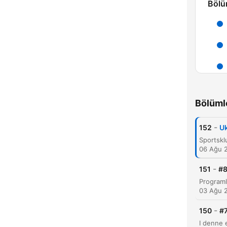
Bölü
D
Öne 
Bölüml
-
152
Uk
06 Ağu 
-
151
#8
03 Ağu 
-
150
#7