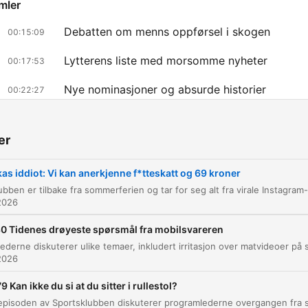
mler
Debatten om menns oppførsel i skogen
00:15:09
Lytterens liste med morsomme nyheter
00:17:53
Nye nominasjoner og absurde historier
00:22:27
oğrudan o ana gitmek için bir bölüme tıklayın
çıkanlar
er
Det var en nasjonalskatt som pratet. Ja, det er rekla
as iddiot: Vi kan anerkjenne f*tteskatt og 69 kroner
for inatur.no.
2026
00:03:44 · The hosts discuss a specific advertisement they
encountered on Instagram.
0 Tidenes drøyeste spørsmål fra mobilsvareren
2026
Der kom han med krav. Han ville at mannen i 30-året
skulle betale en fitteskatt på 69 kroner.
9 Kan ikke du si at du sitter i rullestol?
00:21:13 · Dette refererer til en absurd sak der en mann krev