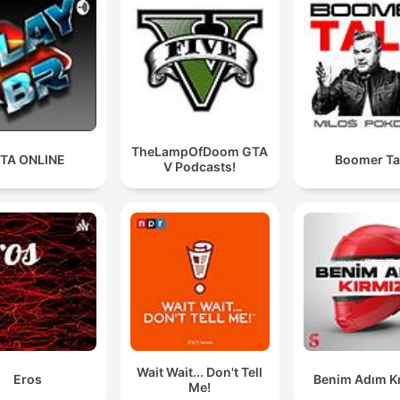
TheLampOfDoom GTA
TA ONLINE
Boomer Ta
V Podcasts!
Wait Wait... Don't Tell
Eros
Benim Adım Kı
Me!