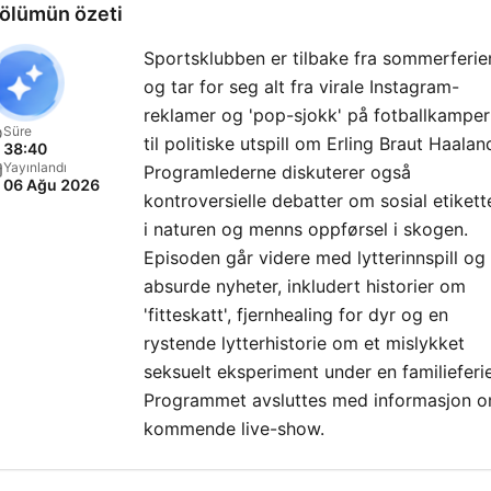
ölümün özeti
Sportsklubben er tilbake fra sommerferie
og tar for seg alt fra virale Instagram-
reklamer og 'pop-sjokk' på fotballkamper
Süre
til politiske utspill om Erling Braut Haalan
38:40
Yayınlandı
Programlederne diskuterer også
06 Ağu 2026
kontroversielle debatter om sosial etikett
i naturen og menns oppførsel i skogen.
Episoden går videre med lytterinnspill og
absurde nyheter, inkludert historier om
'fitteskatt', fjernhealing for dyr og en
rystende lytterhistorie om et mislykket
seksuelt eksperiment under en familieferie
Programmet avsluttes med informasjon 
kommende live-show.