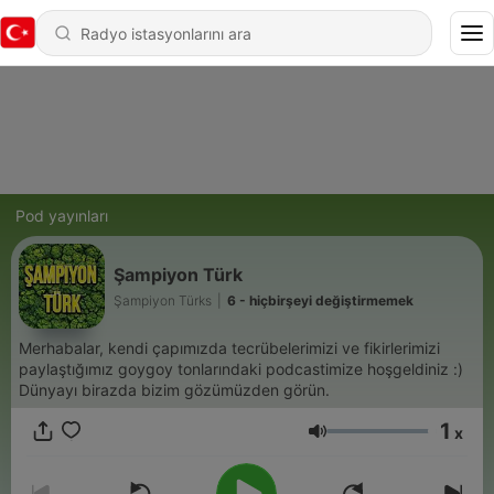
Pod yayınları
Şampiyon Türk
Şampiyon Türks
|
6 - hiçbirşeyi değiştirmemek
Merhabalar, kendi çapımızda tecrübelerimizi ve fikirlerimizi
paylaştığımız goygoy tonlarındaki podcastimize hoşgeldiniz :)
Dünyayı birazda bizim gözümüzden görün.
1
x
Ses