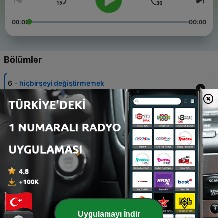
00:00
00:00
Bölümler
-
6
hiçbirşeyi değiştirmemek
08 Ara 2023
-
5
yalanın icadı
06 Ara 2023
-
4
saadet (ponzi) zinciri nedir ?
04 Ara 2023
-
3
yürümenin felsefesi
02 Ara 2023
-
2
spotify özeti 2023
Uygulamayı İndir