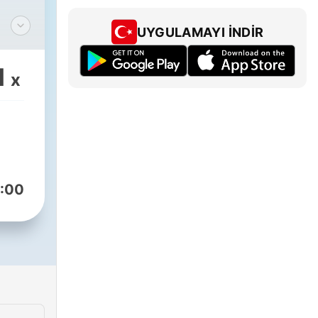
UYGULAMAYI İNDIR
1
x
) de
 la
un
s
:00
 de