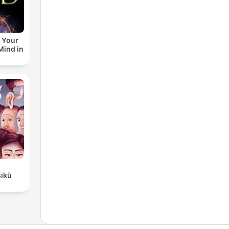
 Your
ind in
siků