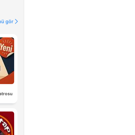
ü gör
atrosu