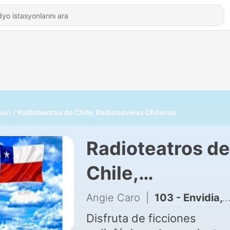
ları
Radioteatros de Chile, Radionovelas Chilenas
Radioteatros de
Chile,
Radionovelas
Angie Caro
|
103 - Envidia, #Radioteatro #Radionovela, Ciclo #Chile en un relato - Temporada 2
Chilenas
Disfruta de ficciones