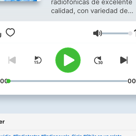
radiofónicas de excelente
calidad, con variedad de
cuentos, mitos, leyendas,
tradiciones de Chile. Aquí
Ses
comparto episodios de
Radioteatros (radionovelas
Chile, emitidos en Radio
Agricultura. Pertenecientes
mayoría al "Ciclo Chile en 
relato". Y también de ciclo
:00
00
anteriores como: "Cuentos
misterio", "Historias
fantásticas".
er