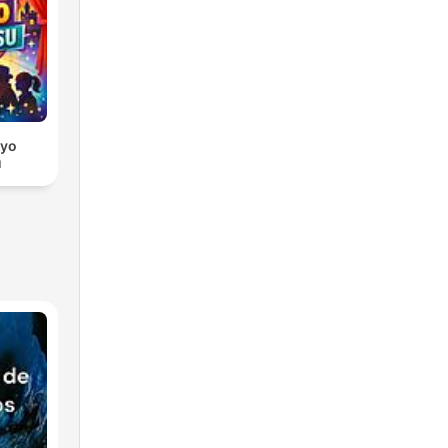
dyo
u