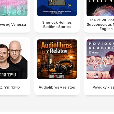
The POWER of
Sherlock Holmes
ve og Vanessa
Subconscious M
Bedtime Stories
English
טייכר וזרחובי
Audiolibros y relatos
Povídky kla