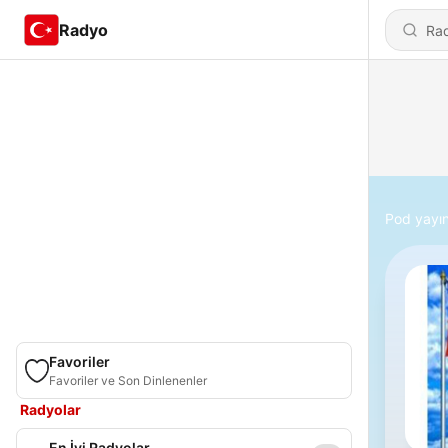
Radyo
Pod yayın
Favoriler
Favoriler ve Son Dinlenenler
Radyolar
En İyi Radyolar