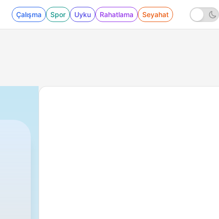
Çalışma
Spor
Uyku
Rahatlama
Seyahat