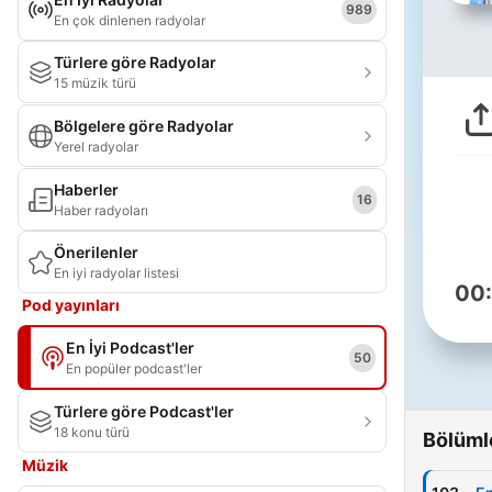
989
En çok dinlenen radyolar
Türlere göre Radyolar
15 müzik türü
Bölgelere göre Radyolar
Yerel radyolar
Haberler
16
Haber radyoları
Önerilenler
En iyi radyolar listesi
00
Pod yayınları
En İyi Podcast'ler
50
En popüler podcast'ler
Türlere göre Podcast'ler
18 konu türü
Bölüml
Müzik