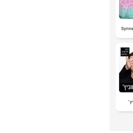
Synnø
ץ׳