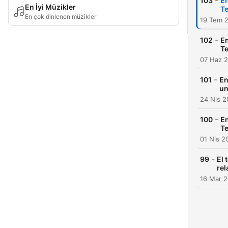
-
103
En
En İyi Müzikler
T
En çok dinlenen müzikler
19 Tem 
-
102
En
T
07 Haz 
-
101
En
un
24 Nis 
-
100
En
Te
01 Nis 2
-
99
El 
rel
16 Mar 