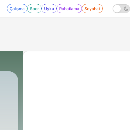
Çalışma
Spor
Uyku
Rahatlama
Seyahat
|
الشيخ سمير مصطفي
259 - "♥️..الله الستير المحب لعباده .."