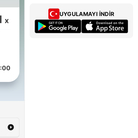
UYGULAMAYI İNDIR
1
x
:00