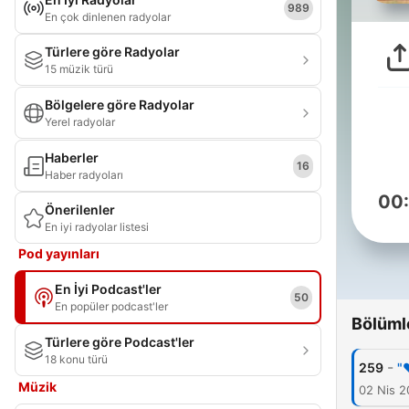
989
En çok dinlenen radyolar
Türlere göre Radyolar
15 müzik türü
Bölgelere göre Radyolar
Yerel radyolar
Haberler
16
Haber radyoları
00
Önerilenler
En iyi radyolar listesi
Pod yayınları
En İyi Podcast'ler
50
En popüler podcast'ler
Bölüml
Türlere göre Podcast'ler
18 konu türü
-
259
Müzik
02 Nis 