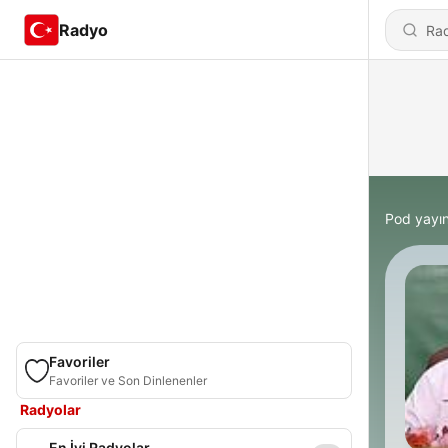
Radyo
Pod yayın
Favoriler
Favoriler ve Son Dinlenenler
Radyolar
En İyi Radyolar