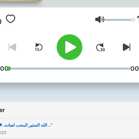
Ses
:00
00
er
"♥️..الله الستير المحب لعباده .."
2025