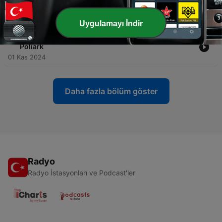
QReal
04 Ara 2024
Uygulamayı İndir
-
6
Başkentten İlham Veren Hikayeler #5 | Eda Erol -
Poliark
01 Kas 2024
Daha fazla bölüm göster
Radyo
Radyo İstasyonları ve Podcast'ler