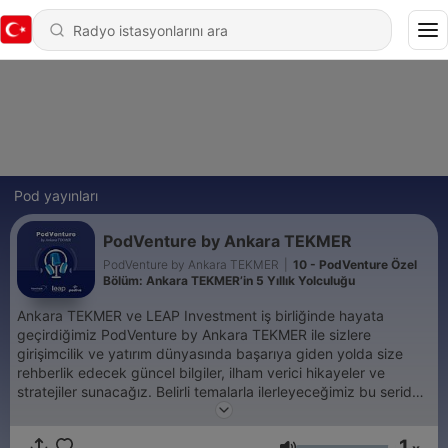
Pod yayınları
PodVenture by Ankara TEKMER
PodVenture by Ankara TEKMER
|
10 - PodVenture Özel
Bölüm: Ankara TEKMER’in 5 Yıllık Yolculuğu
Ankara TEKMER ve LEAP Investment iş birliğinde hayata
geçirdiğimiz PodVenture by Ankara TEKMER ile sizlere
girişimcilik ve yatırım dünyasında başarıya giden yolda size
rehberlik edecek güncel bilgiler, ilham verici hikayeler ve
stratejiler sunacağız. Belirli temalarla ilerleyeceğimiz bu seride,
konuk aldığımız girişimlerin başarı hikayelerinden, zorluklarla
başa çıkma ve büyüme stratejilerine, gelecek projelerine kadar
1