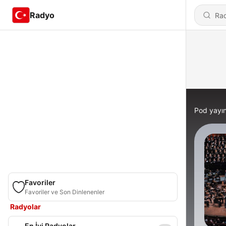
Radyo
Pod yayın
Favoriler
Favoriler ve Son Dinlenenler
Radyolar
En İyi Radyolar