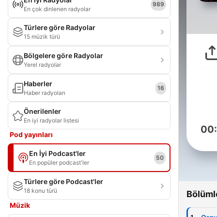
989
En çok dinlenen radyolar
Türlere göre Radyolar
15 müzik türü
Bölgelere göre Radyolar
Yerel radyolar
Haberler
16
Haber radyoları
Önerilenler
En iyi radyolar listesi
00
Pod yayınları
En İyi Podcast'ler
50
En popüler podcast'ler
Türlere göre Podcast'ler
18 konu türü
Bölüml
Müzik