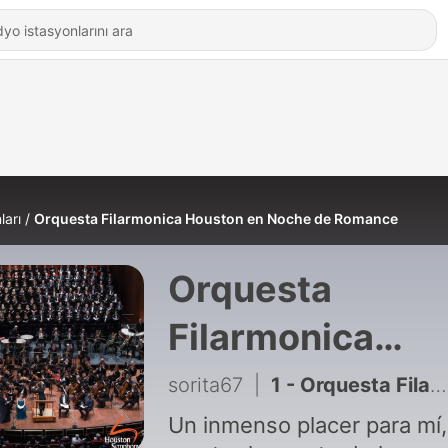
ları
Orquesta Filarmonica Houston en Noche de Romance
Orquesta
Filarmonica
Houston en No
sorita67
|
1 - Orquesta Filarmónica de Houston en Noche de Romance
de Romance
Un inmenso placer para mí,