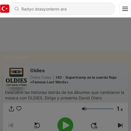
Pod yayınları
Oldies
Oldies Today
|
142 - Supertramp en la cuerda floja:
«Famous Last Words»
Descubre las historias detrás de los álbumes que cambiaron la
música con OLDIES. Dirige y presenta David Otero
1
x
Ses