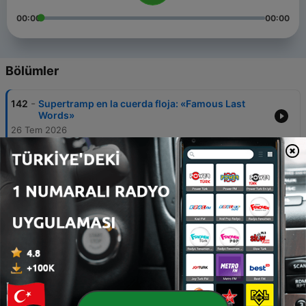
00:00
00:00
Bölümler
-
142
Supertramp en la cuerda floja: «Famous Last
Words»
26 Tem 2026
-
141
«Music From Big Pink», la Revolución de 1968 de
The Band
12 Tem 2026
-
140
«Architecture & Morality», tecnología de la
emoción de OMD
28 Haz 2026
-
139
«Turnstiles», la carta de amor de Billy Joel a
Nueva York
14 Haz 2026