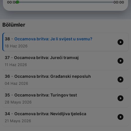
00:00
00:00
Bölümler
-
38
Occamova britva: Je li svijest u svemu?
18 Haz 2026
-
37
Occamova britva: Jureći tramvaj
11 Haz 2026
-
36
Occamova britva: Građanski neposluh
04 Haz 2026
-
35
Occamova britva: Turingov test
28 Mayıs 2026
-
34
Occamova britva: Nevidljiva tjelešca
21 Mayıs 2026