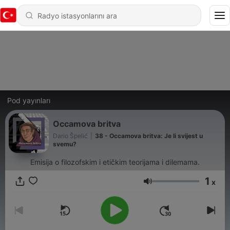
Pod yayınları
Occamova britva
Dario Špelić
|
38 - Occamova britva: Je li svijest u
svemu?
Emisija o filozofskim i etičkim teorijama i dilemama.
1
x
Ses