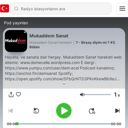
Pod yayınları
Mukaddem Sanat
Mukaddem Sanat Hareketi
|
7 - Birşey diyim mi ? #3.
Bölüm
Hayata, ve sanata dair herşey. Mukaddem Sanat hareketi web
sitemiz: www.demecelle.wordpress.com E dergi :
https://www.yumpu.com/user/dem.ecel Podcast kanalımız;
https://anchor.fm/demsanat Spotify;
https://open.spotify.com/show/5FbQrNTD3PKvKkewBb9eJW
RSS: https://anchor.fm/s/465d93c8/podcast/rss e posta :
demecelle@gmail.com demecelle@hotmail.com iletişim:
1
x
https://demecelle.wordpress.com/iletisim/ Mobil Uygulama (
Ses
Android) : https://demecelle.wordpress.com/mobil-
uygulamamiz/ twitter/demecelle Instagram : @demecelle
00:00
00:00