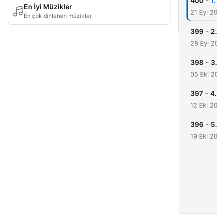
-
400
1
En İyi Müzikler
21 Eyl 2
En çok dinlenen müzikler
-
399
2
28 Eyl 2
-
398
3
05 Eki 2
-
397
4
12 Eki 2
-
396
5
19 Eki 2