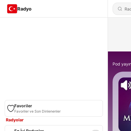
Radyo
Pod yayın
Favoriler
Favoriler ve Son Dinlenenler
Radyolar
En İyi Radyolar