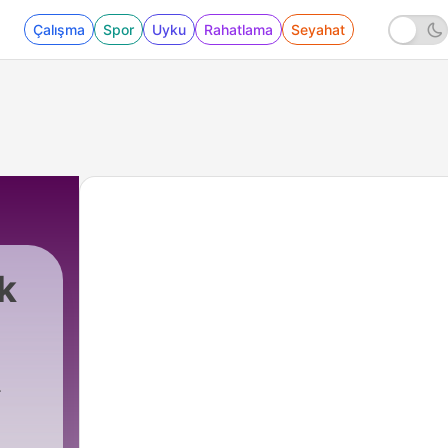
Çalışma
Spor
Uyku
Rahatlama
Seyahat
k
in
00 - 1. Neden Muhteşem Ahlâk?