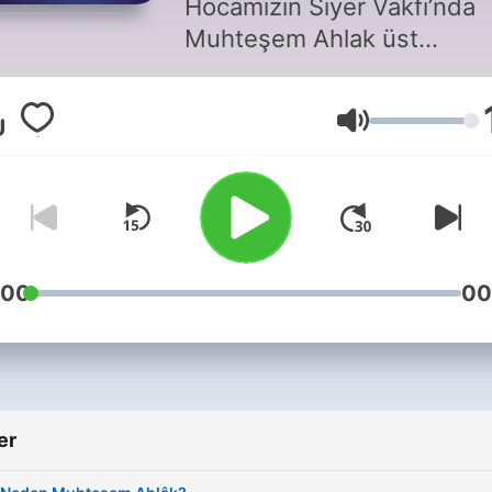
Hocamızın Siyer Vakfı’nda
Muhteşem Ahlak üst
başlığında Kur'an'ın bize
Muhteşem Ahlak örneği ola
Ses
gösterdiği Efendimiz'in (sa
ahlakını anlattığı derslerin 
arşivi.
:00
00
er