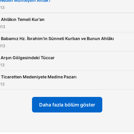
. Neden Muhteşem Ahlâk?
013
. Ahlâkın Temeli Kur’an
013
. Babamız Hz. İbrahim’in Sünneti Kurban ve Bunun Ahlâkı
013
. Arşın Gölgesindeki Tüccar
013
. Ticaretten Medeniyete Medine Pazarı
013
Daha fazla bölüm göster