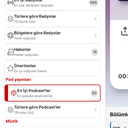
989
En çok dinlenen radyolar
Türlere göre Radyolar
15 müzik türü
Bölgelere göre Radyolar
Yerel radyolar
Haberler
16
Haber radyoları
Önerilenler
En iyi radyolar listesi
00
Pod yayınları
En İyi Podcast'ler
50
En popüler podcast'ler
Türlere göre Podcast'ler
18 konu türü
Bölüml
Müzik