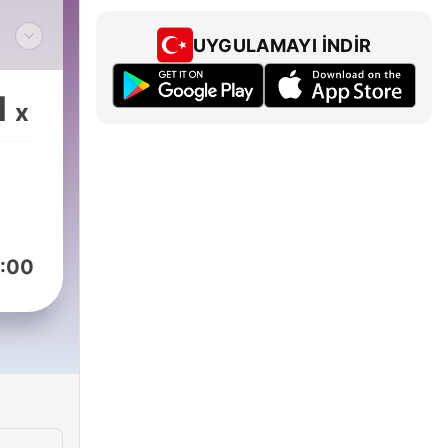
UYGULAMAYI İNDIR
rak
1
x
s)
ses
:00