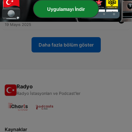
29 Mayıs 2025
Uygulamayı İndir
-
404
La cucina che racconta - La Caponata siciliana
19 Mayıs 2025
Daha fazla bölüm göster
Radyo
Radyo İstasyonları ve Podcast'ler
Kaynaklar