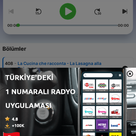
00:00
00:00
Bölümler
-
408
La Cucina che racconta - La Lasagna alla
Bolognese
14 Eki 2025
-
407
Non volare ma viaggiare - Visitiamo la Calabria
con Roberta Zennaro
27 Eyl 2025
-
406
Non volare ma viaggiare - Visitiamo Bolsena con
Simonetta Clucher
10 Eyl 2025
-
405
La Cucina che racconta - La Carbonara