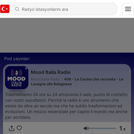
Pod yayınları
Mood Italia Radio
Mood Italia Radio
|
408 - La Cucina che racconta - La
Lasagna alla Bolognese
Trasmettiamo 24 ore su 24 attraverso il web, punto di contatto
con nostri ascoltatori. Perché la radio è uno strumento che
esiste da oltre un secolo ma che ha subito trasformazioni ed
evoluzioni. Un mezzo essenziale per capire il mondo ma anche
per sorridere.
1
x
Ses