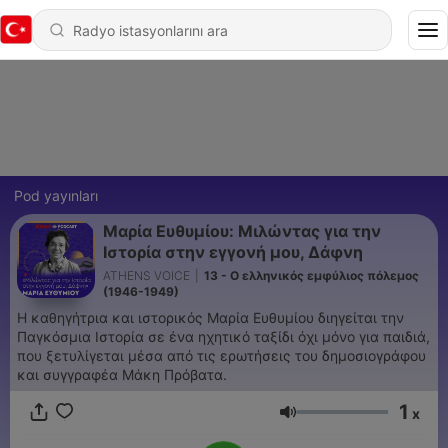
Pod yayınları
Μαρία Ευθυμίου: Μιλώντας για την
Ιστορία στην εγγονή μου, Δάφνη
ATHENS VOICE
|
13 - Ο ελληνικός εμφύλιος πόλεμος
(1946-1949)
Η καθηγήτρια και ιστορικός Μαρία Ευθυμίου διηγείται την
Παγκόσμια Ιστορία σε ένα ηχητικό ταξίδι όχι μόνο για παιδιά,
που ξετυλίγεται μέσα από τις ερωτήσεις του δημοσιογράφου
και συγγραφέα Μάκη Πρόβατα.
1
x
Ses