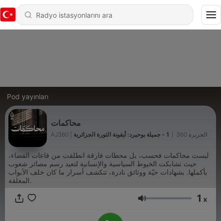
Pod yayınları
محاكمات
AJ360 | الجزيرة 360
|
1 - جميلة بوحيرد: أيقونة الثورة الجزائرية
‏ليست محاكمات فحسب، بل محطات فارقة انطلقت من قاعات القضاء،
حيث تشابكت الخيوط السياسية والإنسانية لتعيد رسم مصائر شعوب
بأكملها. بشهادات حيّة ووثائق نادرة، تتكشف أسرار ما كان خلف الأبواب
المغلقة.
1
x
Ses