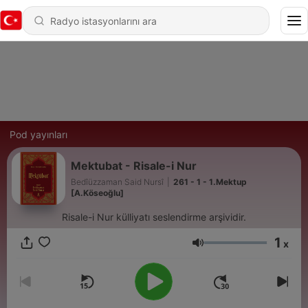
Pod yayınları
Mektubat - Risale-i Nur
Bedîüzzaman Said Nursî
|
261 - 1 - 1.Mektup
[A.Köseoğlu]
Risale-i Nur külliyatı seslendirme arşividir.
1
x
Ses