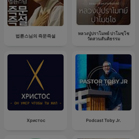
หลวงปู่ปราโมทย์ ปาโมชฺโช
법륜스님의 즉문즉설
วัดสวนสันติธรรม
Христос
Podcast Toby Jr.