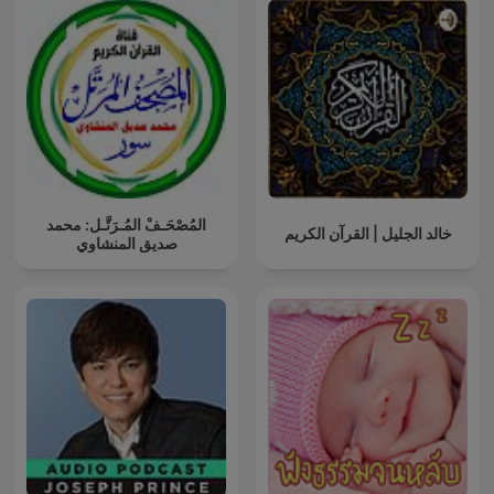
المُصْحَـفْ المُـرَتَّـل: محمد
خالد الجليل | القرآن الكريم
صديق المنشاوي