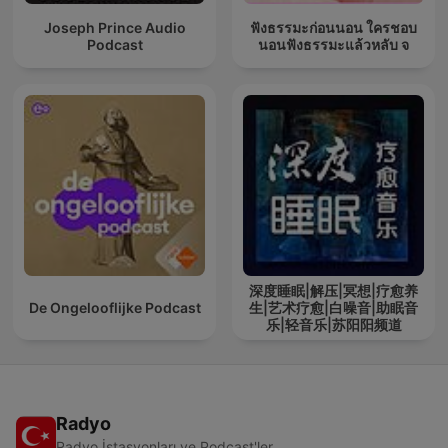
Joseph Prince Audio
ฟังธรรมะก่อนนอน ใครชอบ
Podcast
นอนฟังธรรมะแล้วหลับ จ
深度睡眠|解压|冥想|疗愈养
De Ongelooflijke Podcast
生|艺术疗愈|白噪音|助眠音
乐|轻音乐|苏阳阳频道
Radyo
Radyo İstasyonları ve Podcast'ler