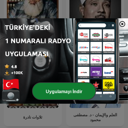
قرآن كريم مجود بصوت الشيخ
Timurtaş Uçar — Vaaz
عبد الباسط عبد الصمد صدقة
جارية
Uygulamayı İndir
العلم والإيمان - د. مصطفى
تلاوات نادرة
محمود