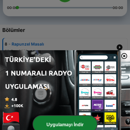
00:00
00:00
Bölümler
-
8
Rapunzel Masalı
02 Oca 2021
-
7
Yalancı Çoban Masalı
27 Ara 2020
-
6
Keloğlan Masalı
11 Ara 2020
-
5
Kurbağa Prens Masalı
11 Ara 2020
-
4
Fareli Köyün Kavalcısı
Uygulamayı İndir
20 Kas 2020