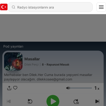
Pod yayınları
Masallar
Dilek Perçi
|
8 - Rapunzel Masalı
Merhabalar ben Dilek.Her Cuma burada yepyeni masallar
paylaşıyor olacağım. dilekkosee@gmail.com
1
x
Ses