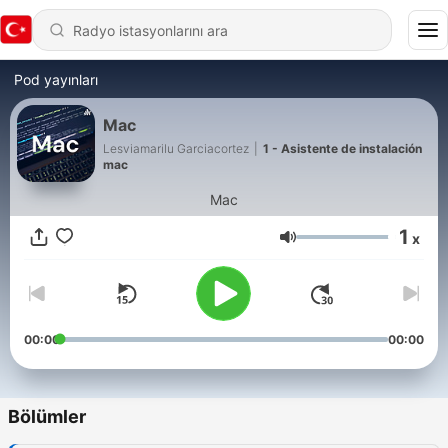
Pod yayınları
Mac
Lesviamarilu Garciacortez
|
1 - Asistente de instalación
mac
Mac
1
x
Ses
00:00
00:00
Bölümler