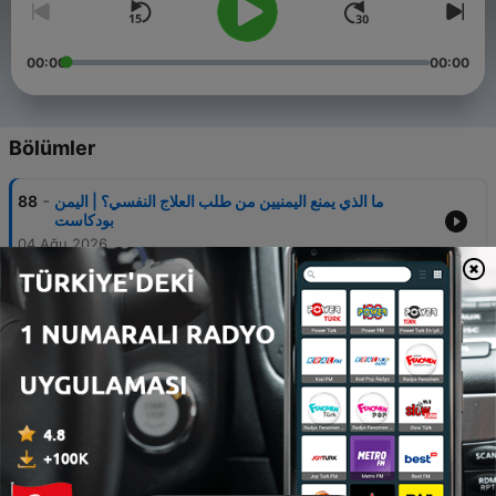
00:00
00:00
Bölümler
-
ما الذي يمنع اليمنيين من طلب العلاج النفسي؟ | اليمن
88
بودكاست
04 Ağu 2026
-
شمالا وجنوبا.. لماذا فشلت محاولات بناء الدولة في اليمن؟ |
87
اليمن بودكاست
21 Tem 2026
-
من منع تحرير الحديدة؟ وما علاقة طارق والإمارات
86
والبريطانيين بخطة الانسحاب؟ | اليمن بودكاست
08 Tem 2026
-
مع رئيس الأمن القومي اليمني: كواليس الاستخبارات وسقوط
85
صنعاء | اليمن بودكاست