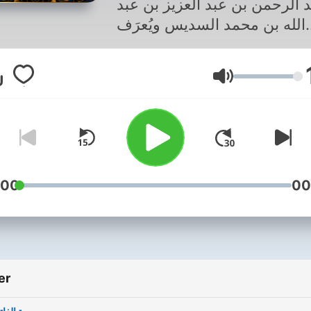
 الرحمن بن عبد العزيز بن عبد
الله بن محمد السديس ويُعرَف
سديس هو الرئيس العام لشؤون
لمسجد الحرام والمسجد النبوي
Ses
وإمام وخطيب بالحرم المكي
يف و بين سعود بن إبراهيم بن
 بن إبراهيم آل شريم من فخذ
اقيص من بني زيد المعروفة في
نجد هو إمام وخطيب المسجد
الحرام وقاضي سابق بالمحكمة
:00
00
الكبرى بمكة المكرمة
er