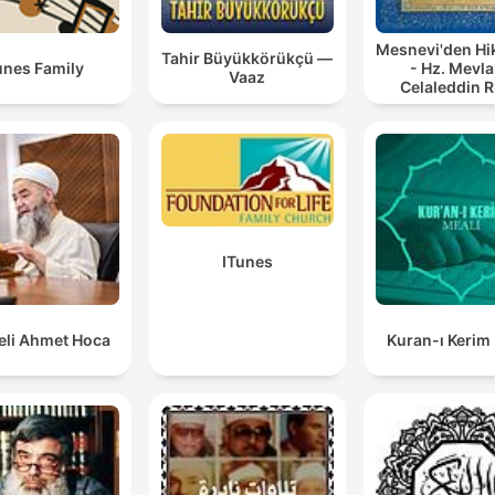
Mesnevi'den Hi
Tahir Büyükkörükçü —
unes Family
- Hz. Mevl
Vaaz
Celaleddin 
ITunes
li Ahmet Hoca
Kuran-ı Kerim