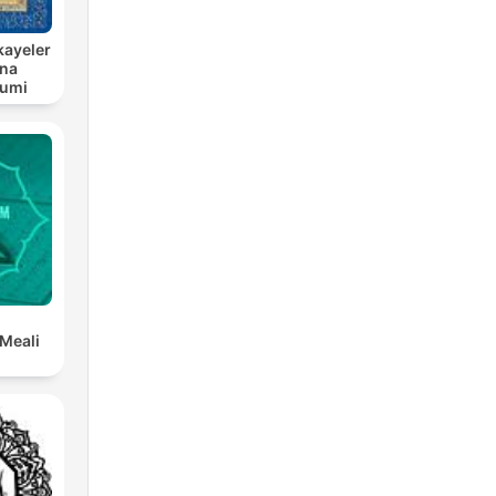
kayeler
ana
Rumi
 Meali